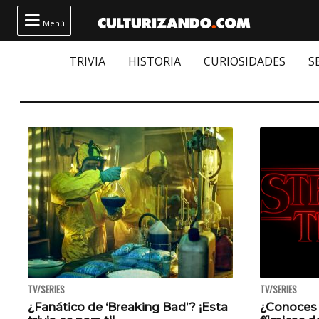

Menú
TRIVIA
HISTORIA
CURIOSIDADES
S
TV/SERIES
TV/SERIES
¿Fanático de ‘Breaking Bad’? ¡Esta
¿Conoces 