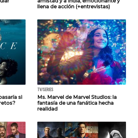
ular
amistad y a India, emocionante y
llena de acción (+entrevistas)
TV/SERIES
asaría si
Ms. Marvel de Marvel Studios: la
cretos?
fantasía de una fanática hecha
realidad