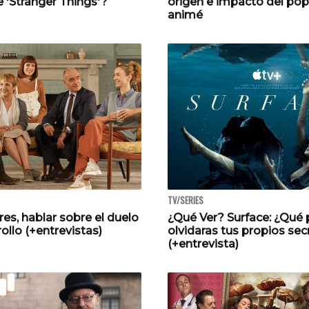
e 'Stranger Things'?
origen e impacto del pop
animé
TV/SERIES
es, hablar sobre el duelo
¿Qué Ver? Surface: ¿Qué p
ollo (+entrevistas)
olvidaras tus propios se
(+entrevista)