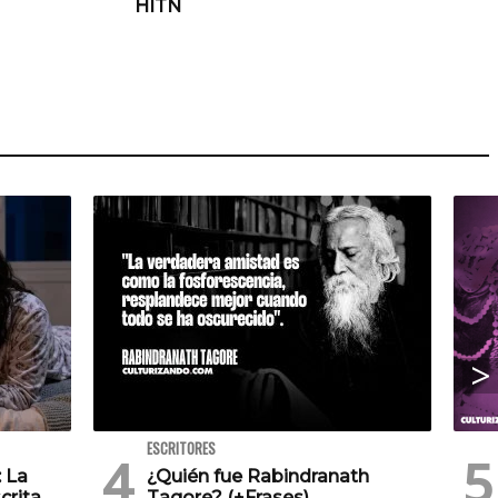
HITN
ESCRITORES
: La
¿Quién fue Rabindranath
crita
Tagore? (+Frases)