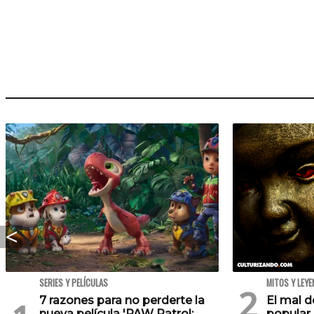
SERIES Y PELÍCULAS
MITOS Y LEY
7 razones para no perderte la
El mal d
nueva película 'PAW Patrol:
popular