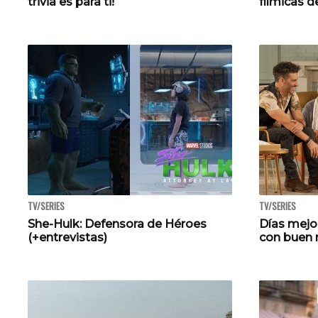
trivia es para ti!
fílmicas d
TV/SERIES
TV/SERIES
She-Hulk: Defensora de Héroes
Días mejor
(+entrevistas)
con buen r