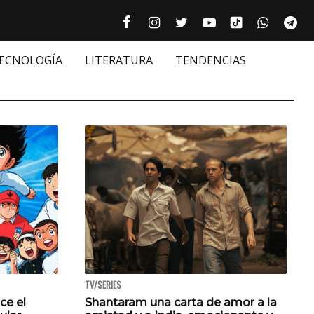
Tiktok cultur
Facebook culturizando.com | Alim
Instagram culturizando.com 
Twitter culturizando.c
Youtube culturiza
WhatsAp
Te






TECNOLOGÍA
LITERATURA
TENDENCIAS
TV/SERIES
ce el
Shantaram una carta de amor a la