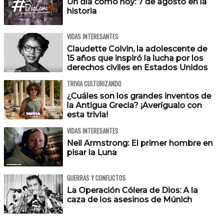
Un día como hoy: 7 de agosto en la
historia
VIDAS INTERESANTES
Claudette Colvin, la adolescente de
15 años que inspiró la lucha por los
derechos civiles en Estados Unidos
TRIVIA CULTURIZANDO
¿Cuáles son los grandes inventos de
la Antigua Grecia? ¡Averígualo con
esta trivia!
VIDAS INTERESANTES
Neil Armstrong: El primer hombre en
pisar la Luna
GUERRAS Y CONFLICTOS
La Operación Cólera de Dios: A la
caza de los asesinos de Múnich