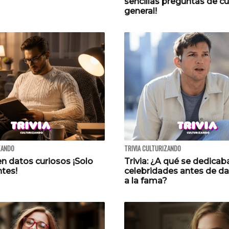
sencillas preguntas de cu
general!
ZANDO
TRIVIA CULTURIZANDO
n datos curiosos ¡Solo
Trivia: ¿A qué se dedicab
ntes!
celebridades antes de da
a la fama?