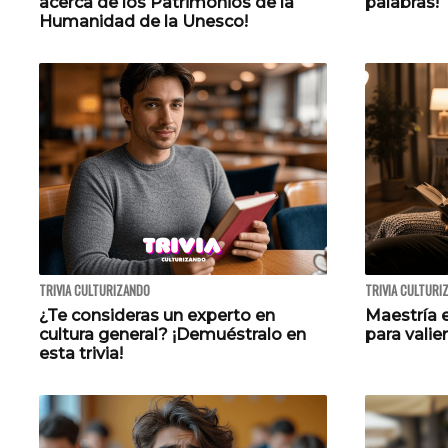
acerca de los Patrimonios de la
palabras!
Humanidad de la Unesco!
TRIVIA CULTURIZANDO
TRIVIA CULTURI
¿Te consideras un experto en
Maestría e
cultura general? ¡Demuéstralo en
para valie
esta trivia!