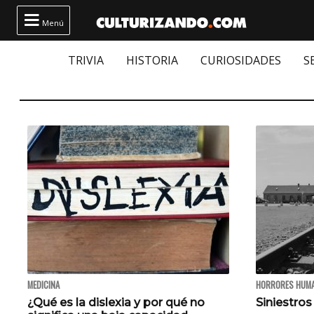

Menú
TRIVIA
HISTORIA
CURIOSIDADES
S
MEDICINA
HORRORES HUM
¿Qué es la dislexia y por qué no
Siniestros