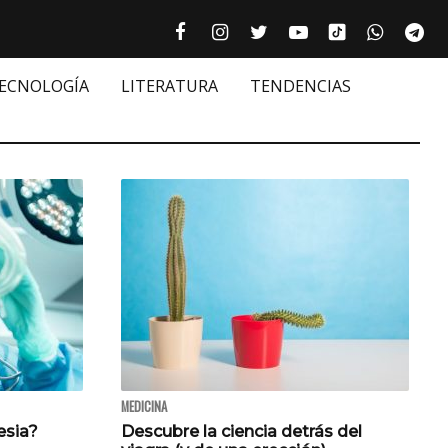
Tiktok cultur
Facebook culturizando.com | Alim
Instagram culturizando.com 
Twitter culturizando.c
Youtube culturiza
WhatsAp
Te






TECNOLOGÍA
LITERATURA
TENDENCIAS
MEDICINA
esia?
Descubre la ciencia detrás del