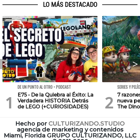
LO MÁS DESTACADO
DE UN PUNTO AL OTRO • PODCAST
SERIES Y PELÍ
E75 • De la Quiebra al Éxito: La
7 razone
Verdadera HISTORIA Detrás
nueva pe
de LEGO (+CURIOSIDADES)
The Dino
Hecho por
CULTURIZANDO.STUDIO
agencia de marketing y contenidos
Miami, Florida GRUPO CULTURIZANDO, LLC