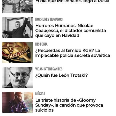
El día que McDonald’s llegó a Rusia
HORRORES HUMANOS
Horrores Humanos: Nicolae
Ceaușescu, el dictador comunista
que cayó en Navidad
HISTORIA
¿Recuerdas al temido KGB? La
implacable policía secreta soviética
VIDAS INTERESANTES
¿Quién fue León Trotski?
MÚSICA
La triste historia de «Gloomy
Sunday», la canción que provoca
suicidios