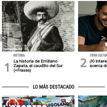
HISTORIA
TRIVIA CULTU
La historia de Emiliano
¡10 inte
Zapata, el caudillo del Sur
acerca de
(+Frases)
LO MÁS DESTACADO