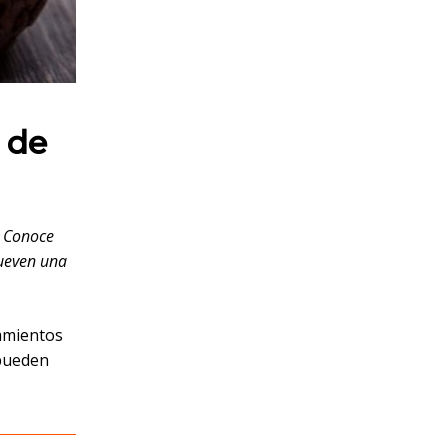
 de
. Conoce
mueven una
tamientos
 pueden