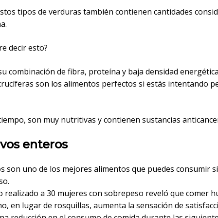
stos tipos de verduras también contienen cantidades consi
a.
e decir esto?
su combinación de fibra, proteína y baja densidad energética
rucíferas son los alimentos perfectos si estás intentando p
tiempo, son muy nutritivas y contienen sustancias anticance
vos enteros
s son uno de los mejores alimentos que puedes consumir si
so.
o realizado a 30 mujeres con sobrepeso reveló que comer h
o, en lugar de rosquillas, aumenta la sensación de satisfacc
na reducción en el consumo de comida durante las siguient