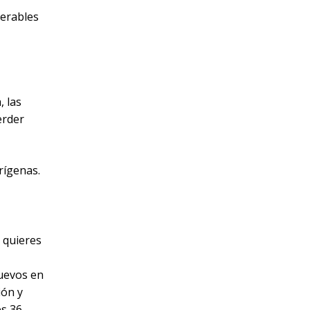
derables
, las
erder
rígenas.
 quieres
uevos en
ión y
es 36