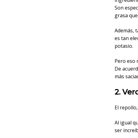
ingredien
Son espec
grasa que 
Además, t
es tan ele
potasio.
Pero eso 
De acuerd
más sacia
2. Ver
El repollo,
Al igual q
ser increí