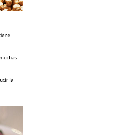
tiene
e muchas
cir la