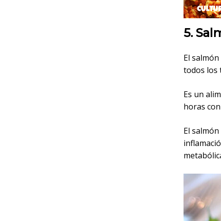
5. Sa
El salmón 
todos los 
Es un ali
horas con 
El salmón
inflamaci
metabólic