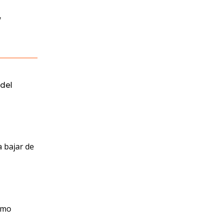
,
del
a bajar de
omo