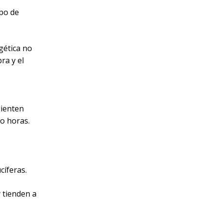
ipo de
gética no
ra y el
sienten
o horas.
cíferas.
y tienden a