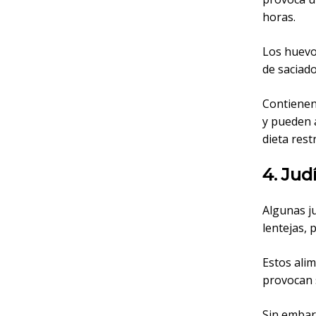
horas.
Los huevo
de saciad
Contienen 
y pueden 
dieta rest
4. Jud
Algunas ju
lentejas,
Estos alim
provocan s
Sin embar