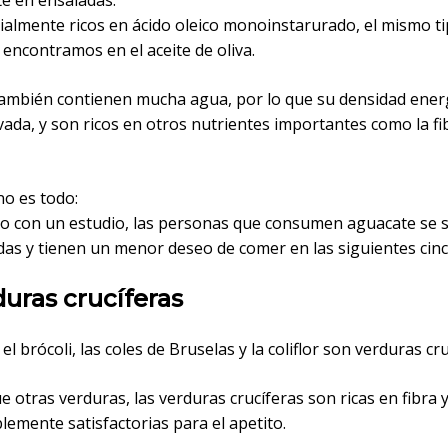
te en ensaladas.
ialmente ricos en ácido oleico monoinstarurado, el mismo t
encontramos en el aceite de oliva.
ambién contienen mucha agua, por lo que su densidad ener
vada, y son ricos en otros nutrientes importantes como la fib
no es todo:
o con un estudio, las personas que consumen aguacate se 
das y tienen un menor deseo de comer en las siguientes cinc
duras crucíferas
 el brócoli, las coles de Bruselas y la coliflor son verduras cru
ue otras verduras, las verduras crucíferas son ricas en fibra 
blemente satisfactorias para el apetito.