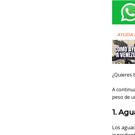
AYUDA 
¿Quieres 
A continua
peso de u
1. Agu
Los aguac