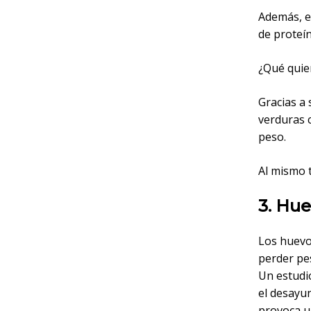
Además, e
de proteín
¿Qué quier
Gracias a 
verduras c
peso.
Al mismo 
3. Hue
Los huevo
perder pe
Un estudi
el desayun
provoca u