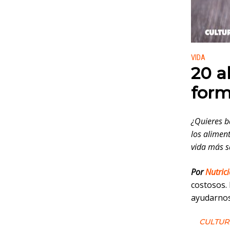
Publicado
VIDA
20 a
form
¿Quieres b
los alimen
vida más s
Por
Nutric
costosos.
ayudarnos
CULTUR