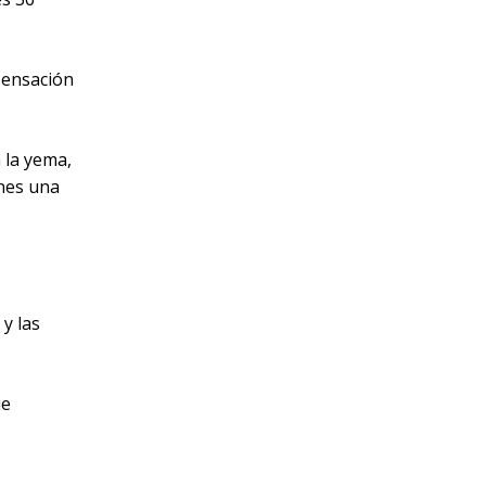
sensación
 la yema,
enes una
 y las
ue