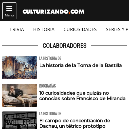

Menú
TRIVIA
HISTORIA
CURIOSIDADES
SERIES Y 
COLABORADORES
LA HISTORIA DE
La historia de la Toma de la Bastilla
BIOGRAFÍAS
10 curiosidades que quizás no
conocías sobre Francisco de Miranda
LA HISTORIA DE
El campo de concentración de
Dachau, un tétrico prototipo