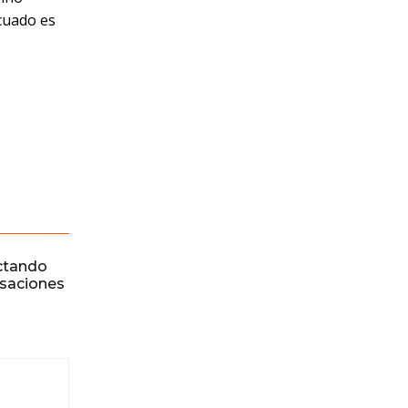
cuado es
ctando
rsaciones