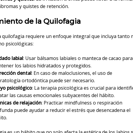
fibromas y quistes de retención.
iento de la Quilofagia
a quilofagia requiere un enfoque integral que incluya tanto
mo psicológicas:
dado labial
: Usar bálsamos labiales o manteca de cacao para
tener los labios hidratados y protegidos.
rección dental
: En caso de maloclusiones, el uso de
ratología ortodóntica puede ser necesario.
yo psicológico
: La terapia psicológica es crucial para identifi
ratar las causas emocionales subyacentes del hábito.
nicas de relajación
: Practicar mindfulness o respiración
funda puede ayudar a reducir el estrés que desencadena el
ito.
gia es un hábito que no solo afecta la estética de los labios 