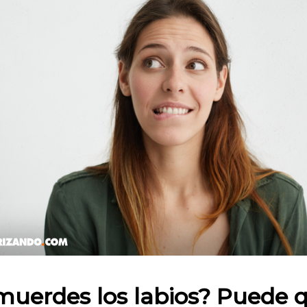
 en:
muerdes los labios? Puede 