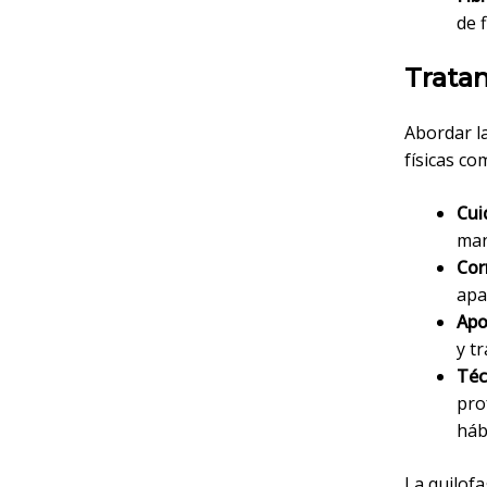
de 
Tratam
Abordar l
físicas co
Cui
man
Cor
apa
Apo
y t
Téc
pro
háb
La quilofa