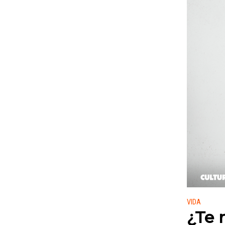
Publicado
VIDA
¿Te 