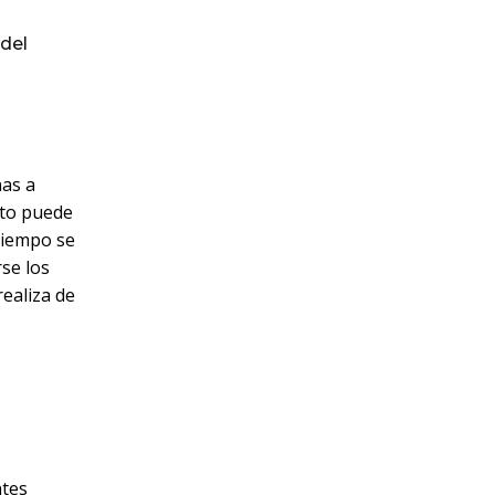
del
nas a
ito puede
tiempo se
se los
realiza de
ntes