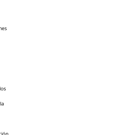
nes
los
la
ción