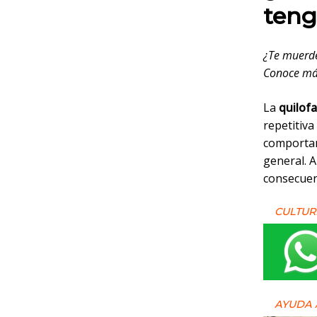
teng
¿Te muerde
Conoce más
La
quilofa
repetitiva
comportam
general. A
consecuen
CULTUR
AYUDA 