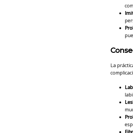
com
Imi
per
Pro
pue
Consec
La práctic
complicac
Lab
labi
Les
muc
Pro
esp
Fib