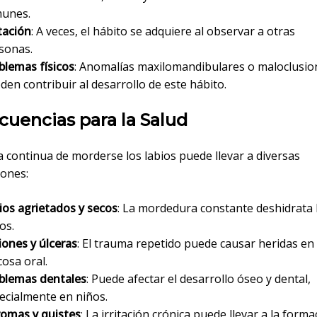
unes.
tación
: A veces, el hábito se adquiere al observar a otras
sonas.
blemas físicos
: Anomalías maxilomandibulares o maloclusio
den contribuir al desarrollo de este hábito.
uencias para la Salud
a continua de morderse los labios puede llevar a diversas
iones:
ios agrietados y secos
: La mordedura constante deshidrata 
os.
iones y úlceras
: El trauma repetido puede causar heridas en 
osa oral.
blemas dentales
: Puede afectar el desarrollo óseo y dental,
ecialmente en niños.
romas y quistes
: La irritación crónica puede llevar a la forma