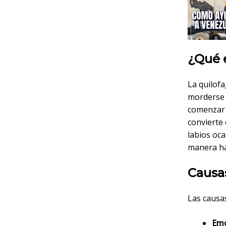
¿Qué e
La quilofa
morderse 
comenzar p
convierte
labios oca
manera ha
Causas
Las causas
Emo