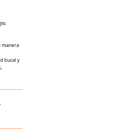
gia.
de manera
d bucal y
,
,