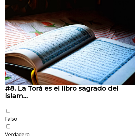
#8.
La Torá es el libro sagrado del
islam…
Falso
Verdadero