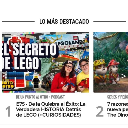
LO MÁS DESTACADO
DE UN PUNTO AL OTRO • PODCAST
SERIES Y PELÍ
E75 • De la Quiebra al Éxito: La
7 razone
Verdadera HISTORIA Detrás
nueva pe
de LEGO (+CURIOSIDADES)
The Dino