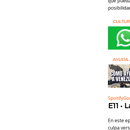
que puedas
posibilida
CULTUR
AYUDA 
Spotify
Go
E11 • 
En este ep
culpa vers