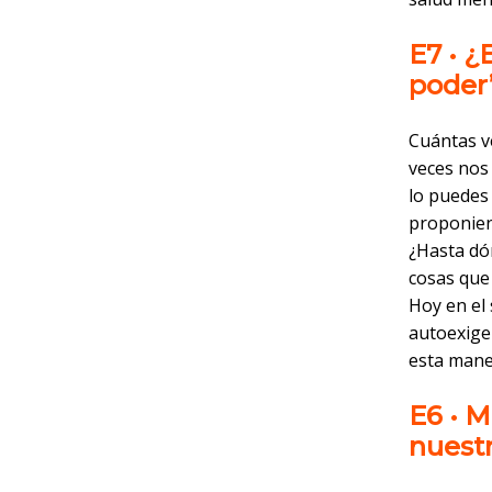
E7 • ¿
poder
Cuántas v
veces nos
lo puedes
proponien
¿Hasta dó
cosas que
Hoy en el
autoexigen
esta maner
E6 • M
nuestr