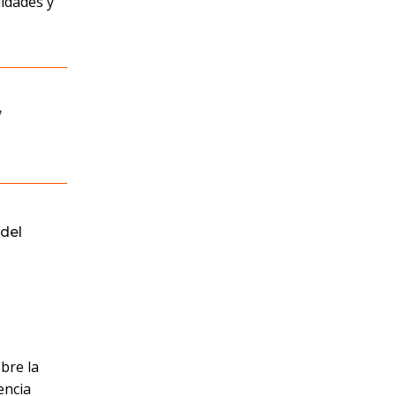
lidades y
,
del
bre la
encia