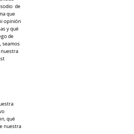
isodio de
ema que
mi opinión
sas y qué
ego de
o, seamos
e nuestra
st
uestra
vo
ón, qué
de nuestra