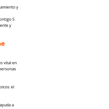
tamiento y
contigo 5
mente y
me
 vital en
 personas
icos: el
 ayuda a