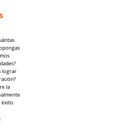
s
uántas
propongas
amos
idades?
 lograr
ración?
re la
realmente
 éxito.
a