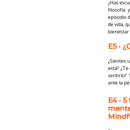
¿Has escu
filosofía 
episodio d
de vida, 
bienestar
E5 • ¿
¿Sientes 
está? ¿Te 
sentirlo?
ante la pé
E4 • 5
mente 
Mindf