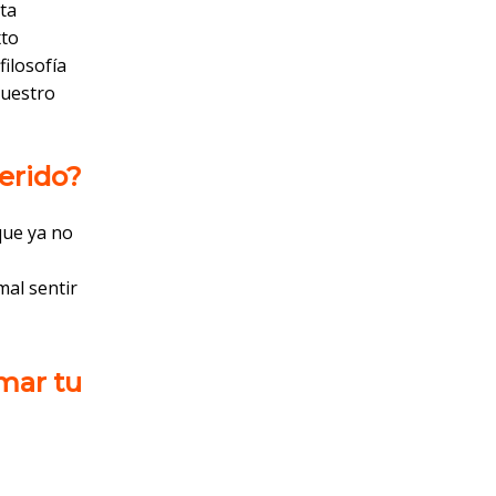
ta
xto
filosofía
nuestro
uerido?
que ya no
mal sentir
lmar tu