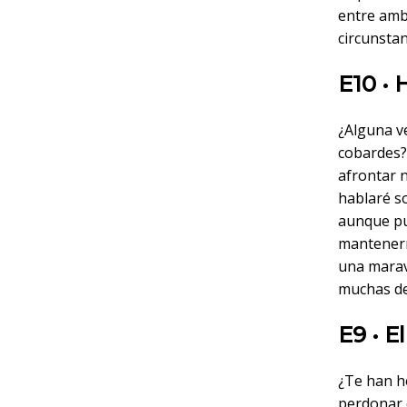
entre amb
circunstan
E10 •
¿Alguna v
cobardes?
afrontar 
hablaré s
aunque pu
mantenern
una marav
muchas de
E9 • E
¿Te han h
perdonar e