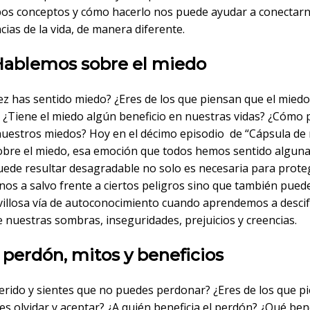
os conceptos y cómo hacerlo nos puede ayudar a conectarn
cias de la vida, de manera diferente.
 Hablemos sobre el miedo
ez has sentido miedo? ¿Eres de los que piensan que el miedo
 ¿Tiene el miedo algún beneficio en nuestras vidas? ¿Cóm
nuestros miedos? Hoy en el décimo episodio de “Cápsula de 
obre el miedo, esa emoción que todos hemos sentido alguna
ede resultar desagradable no solo es necesaria para prote
os a salvo frente a ciertos peligros sino que también puede
illosa vía de autoconocimiento cuando aprendemos a descifr
 nuestras sombras, inseguridades, prejuicios y creencias.
l perdón, mitos y beneficios
erido y sientes que no puedes perdonar? ¿Eres de los que p
s olvidar y aceptar? ¿A quién beneficia el perdón? ¿Qué ben