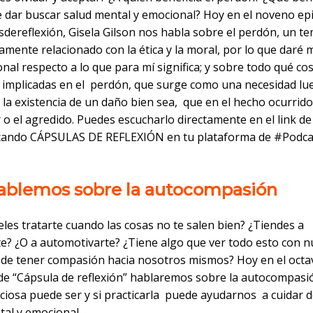
 dar buscar salud mental y emocional? Hoy en el noveno ep
dereflexión, Gisela Gilson nos habla sobre el perdón, un t
amente relacionado con la ética y la moral, por lo que daré 
al respecto a lo que para mí significa; y sobre todo qué co
 implicadas en el perdón, que surge como una necesidad lu
 la existencia de un daño bien sea, que en el hecho ocurrid
 o el agredido. Puedes escucharlo directamente en el link d
cando CÁPSULAS DE REFLEXIÓN en tu plataforma de #Podca
Hablemos sobre la autocompasión
les tratarte cuando las cosas no te salen bien? ¿Tiendes a
te? ¿O a automotivarte? ¿Tiene algo que ver todo esto con n
 de tener compasión hacia nosotros mismos? Hoy en el octa
de “Cápsula de reflexión” hablaremos sobre la autocompasi
iciosa puede ser y si practicarla puede ayudarnos a cuidar 
tal y emocional.