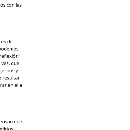
os con las
 es de
o podemos
reflexión”
 vez, que
gernos y
 resultar
ar en ella
iensan que
eficios