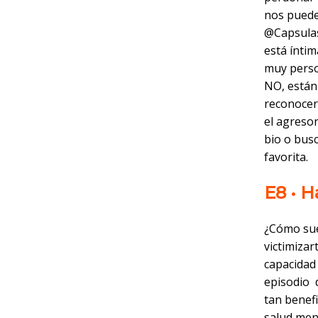
nos puede
@Capsulas
está íntim
muy person
NO, están
reconocer
el agresor
bio o bus
favorita.
E8 • 
¿Cómo sue
victimizar
capacidad
episodio 
tan benef
salud men