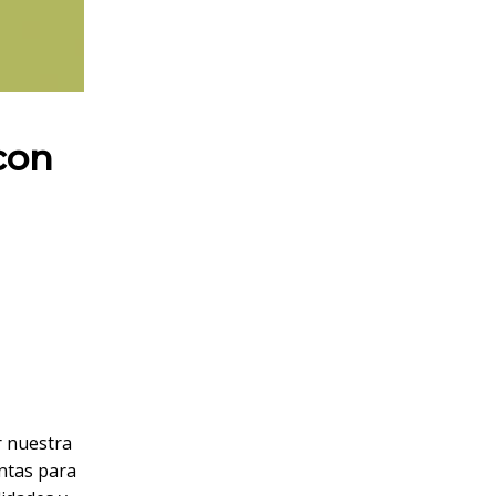
con
r nuestra
entas para