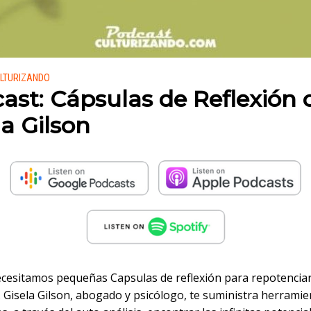
 en:
LTURIZANDO
ast: Cápsulas de Reflexión 
la Gilson
ecesitamos pequeñas Capsulas de reflexión para repotencia
. Gisela Gilson, abogado y psicólogo, te suministra herrami