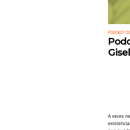
Publicado
PODCAST CU
Podc
Gise
A veces n
existencia