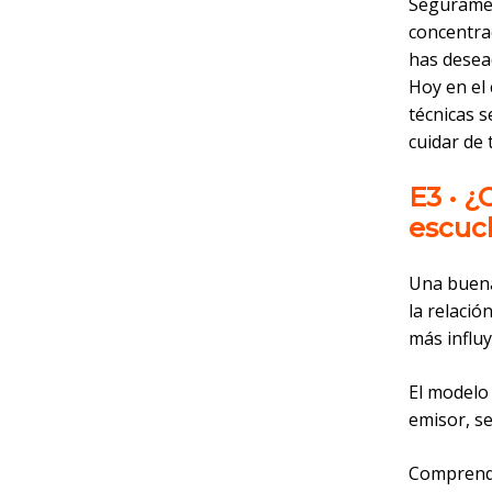
Seguramen
concentrac
has desea
Hoy en el 
técnicas s
cuidar de 
E3 • 
escuc
Una buena
la relaci
más influy
El modelo 
emisor, s
Comprende