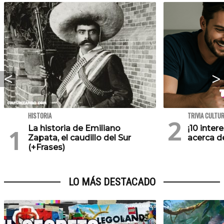
HISTORIA
TRIVIA CULTU
La historia de Emiliano
¡10 inte
Zapata, el caudillo del Sur
acerca de
(+Frases)
LO MÁS DESTACADO