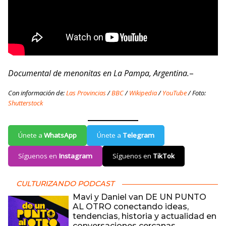
Documental de menonitas en La Pampa, Argentina.
–
Con información de:
Las Provincias
/
BBC
/
Wikipedia
/
YouTube
/ Foto:
Shutterstock
Únete a
WhatsApp
Únete a
Telegram
Síguenos en
Instagram
Síguenos en
TikTok
CULTURIZANDO PODCAST
Mavi y Daniel van DE UN PUNTO
AL OTRO conectando ideas,
tendencias, historia y actualidad en
conversaciones cercanas,