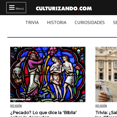

Menú
TRIVIA
HISTORIA
CURIOSIDADES
S
RELIGIÓN
RELIGIÓN
¿Pecado? Lo que dice la 'Biblia'
Trivia: ¿S