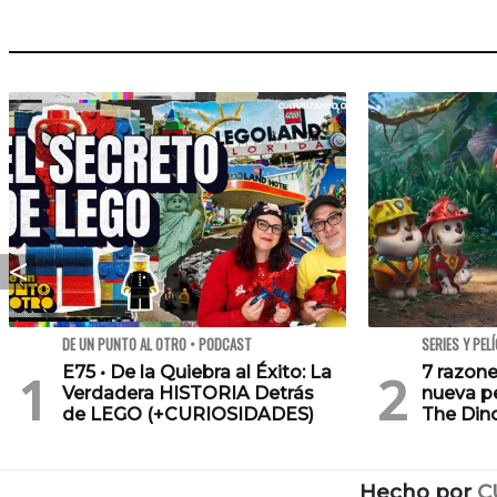
DE UN PUNTO AL OTRO • PODCAST
SERIES Y PEL
E75 • De la Quiebra al Éxito: La
7 razone
Verdadera HISTORIA Detrás
nueva pe
de LEGO (+CURIOSIDADES)
The Din
Hecho por
C