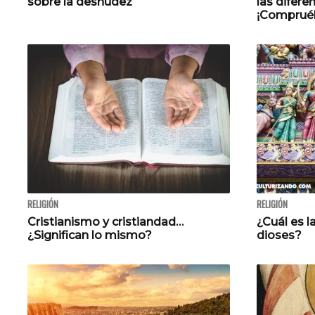
sobre la desnudez
las difere
¡Compruéb
RELIGIÓN
RELIGIÓN
Cristianismo y cristiandad…
¿Cuál es l
¿Significan lo mismo?
dioses?