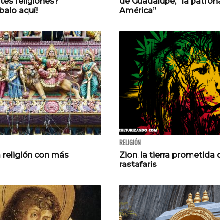
ntes religiones?
de Guadalupe, “la patron
alo aquí!
América”
RELIGIÓN
a religión con más
Zion, la tierra prometida 
rastafaris