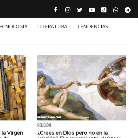
Tiktok cultur
Facebook culturizando.com | Alim
Instagram culturizando.com 
Twitter culturizando.c
Youtube culturiza
WhatsAp
Te






TECNOLOGÍA
LITERATURA
TENDENCIAS
RELIGIÓN
 la Virgen
¿Crees en Dios pero no en la