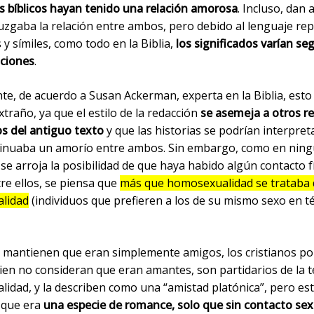
s bíblicos hayan tenido una relación amorosa
. Incluso, dan
uzgaba la relación entre ambos, pero debido al lenguaje rep
y símiles, como todo en la Biblia,
los significados varían se
aciones
.
te, de acuerdo a Susan Ackerman, experta en la Biblia, esto
xtraño, ya que el estilo de la redacción
se asemeja a otros re
s del antiguo texto
y que las historias se podrían interpre
sinuaba un amorío entre ambos. Sin embargo, como en nin
e arroja la posibilidad de que haya habido algún contacto f
re ellos, se piensa que
más que homosexualidad se trataba 
lidad
(individuos que prefieren a los de su mismo sexo en 
s mantienen que eran simplemente amigos, los cristianos po
bien no consideran que eran amantes, son partidarios de la t
lidad, y la describen como una “amistad platónica”, pero es
 que era
una especie de romance, solo que sin contacto sex