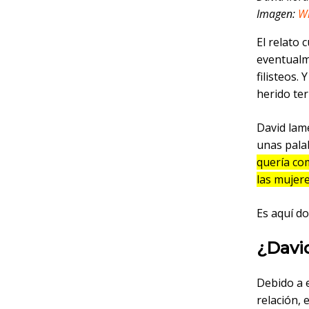
Imagen:
W
El relato 
eventualm
filisteos.
herido te
David lame
unas pala
quería co
las mujer
Es aquí d
¿Davi
Debido a e
relación, 