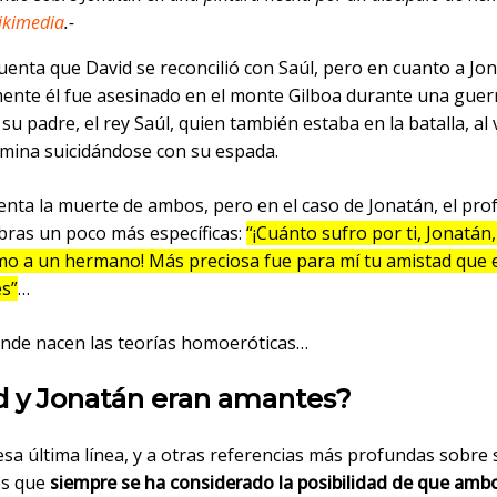
ikimedia
.-
cuenta que David se reconcilió con Saúl, pero en cuanto a Jo
ente él fue asesinado en el monte Gilboa durante una guerr
 Y su padre, el rey Saúl, quien también estaba en la batalla, al
rmina suicidándose con su espada.
nta la muerte de ambos, pero en el caso de Jonatán, el profe
bras un poco más específicas:
“¡Cuánto sufro por ti, Jonatán
mo a un hermano! Más preciosa fue para mí tu amistad que 
es”
…
onde nacen las teorías homoeróticas…
d y Jonatán eran amantes?
sa última línea, y a otras referencias más profundas sobre 
es que
siempre se ha considerado la posibilidad de que amb