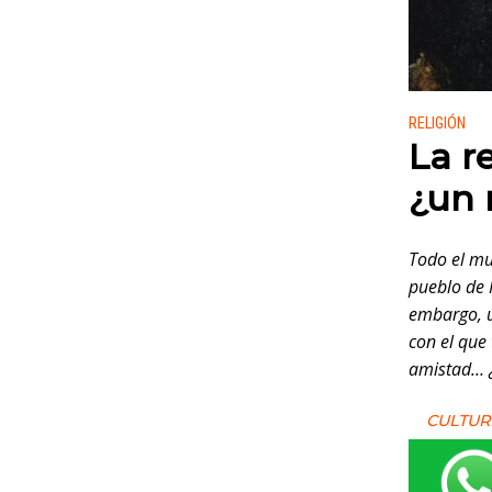
Publicado
RELIGIÓN
La r
¿un 
Todo el mu
pueblo de 
embargo, u
con el que
amistad…
CULTUR