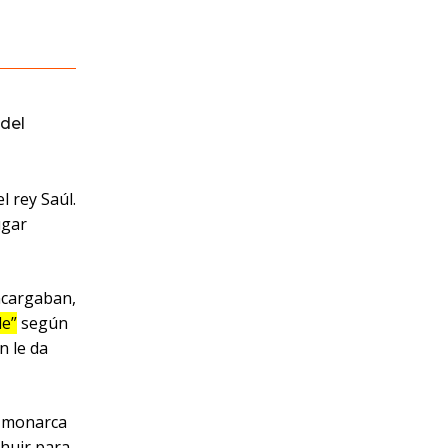
del
l rey Saúl.
ugar
ncargaban,
le”
según
n le da
el monarca
 huir para