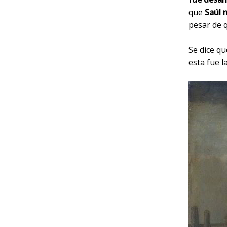
que
Saúl 
pesar de 
Se dice q
esta fue l