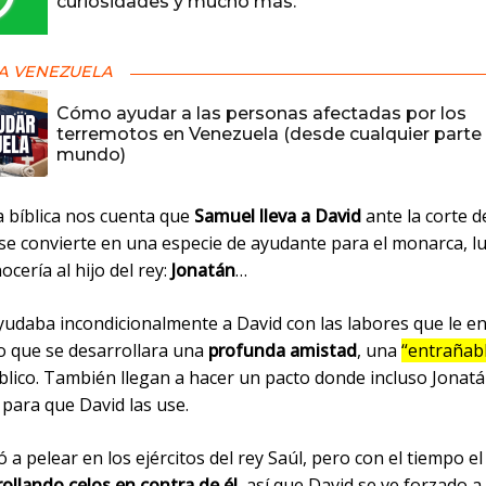
curiosidades y mucho más.
A VENEZUELA
Cómo ayudar a las personas afectadas por los
terremotos en Venezuela (desde cualquier parte 
mundo)
a bíblica nos cuenta que
Samuel lleva a David
ante la corte de
 se convierte en una especie de ayudante para el monarca, l
cería al hijo del rey:
Jonatán
…
yudaba incondicionalmente a David con las labores que le e
zo que se desarrollara una
profunda amistad
, una
“entrañab
íblico. También llegan a hacer un pacto donde incluso Jonatá
para que David las use.
ó a pelear en los ejércitos del rey Saúl, pero con el tiempo 
ollando celos en contra de él
, así que David se ve forzado a