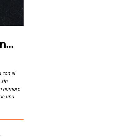
án…
 con el
; sin
un hombre
que una
,