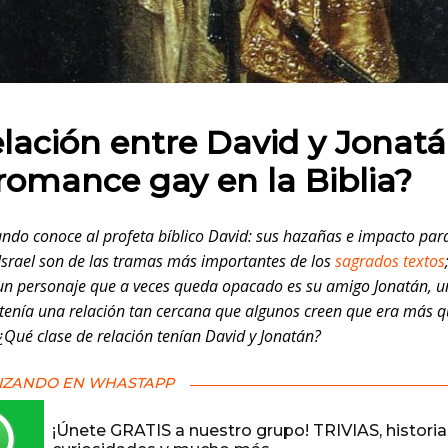
 en:
elación entre David y Jonat
romance gay en la Biblia?
ndo conoce al profeta bíblico David: sus hazañas e impacto para
Israel son de las tramas más importantes de los
sagrados textos
n personaje que a veces queda opacado es su amigo Jonatán, 
 tenía una relación tan cercana que algunos creen que era más 
¿Qué clase de relación tenían David y Jonatán?
IZANDO EN WHASTAPP
¡Únete GRATIS a nuestro grupo! TRIVIAS, historia