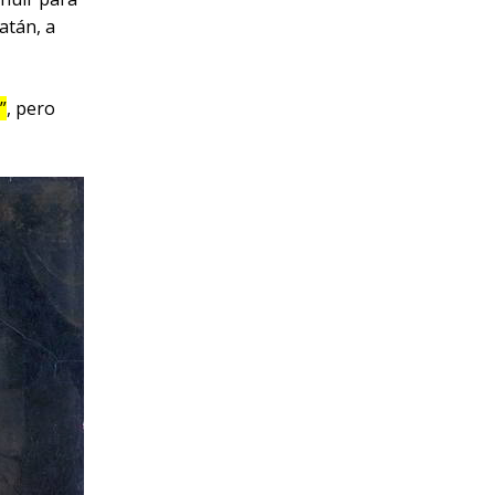
atán, a
”
, pero