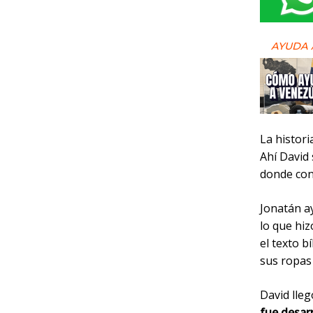
AYUDA 
La histori
Ahí David
donde cono
Jonatán a
lo que hi
el texto b
sus ropas 
David lleg
fue desarr