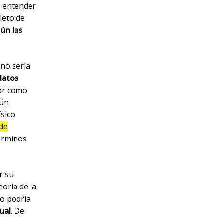
 a entender
leto de
gún las
 no sería
latos
tar como
gún
ísico
de
términos
r su
eoría de la
to podría
ual
. De