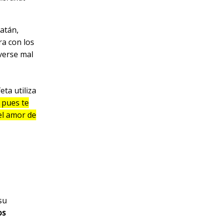
natán,
a con los
 verse mal
ta utiliza
, pues te
el amor de
su
os