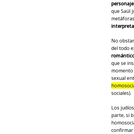
personaje
que Saúl j
metáforas 
interpret
No obstan
del todo e
romántico
que se in
momento s
sexual ent
homosocia
sociales).
Los judío
parte, si 
homosocia
confirmar