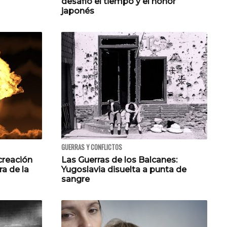
desafió el tiempo y el honor
japonés
GUERRAS Y CONFLICTOS
creación
Las Guerras de los Balcanes:
a de la
Yugoslavia disuelta a punta de
sangre