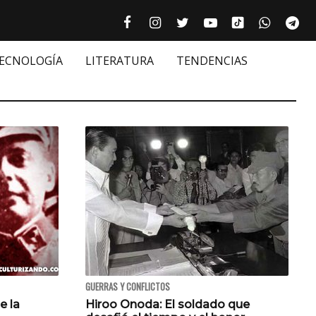
Tiktok cultur
Facebook culturizando.com | Alim
Instagram culturizando.com 
Twitter culturizando.c
Youtube culturiza
WhatsAp
Te






TECNOLOGÍA
LITERATURA
TENDENCIAS
GUERRAS Y CONFLICTOS
e la
Hiroo Onoda: El soldado que