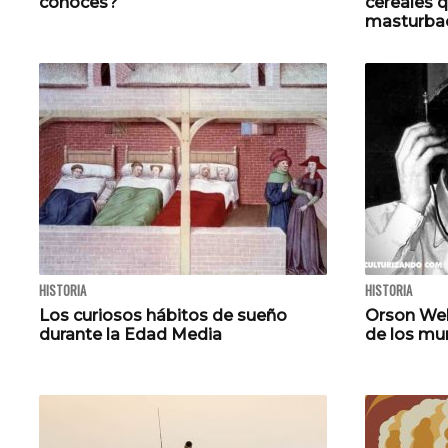
conoces?
cereales q
masturbac
HISTORIA
HISTORIA
Los curiosos hábitos de sueño
Orson Well
durante la Edad Media
de los mu