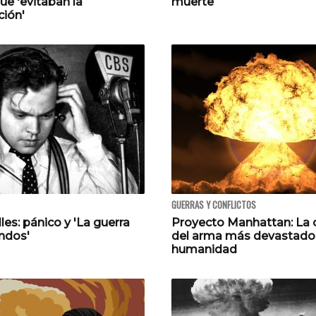
ue 'evitaban la
muerte
ión'
GUERRAS Y CONFLICTOS
es: pánico y 'La guerra
Proyecto Manhattan: La 
ndos'
del arma más devastador
humanidad