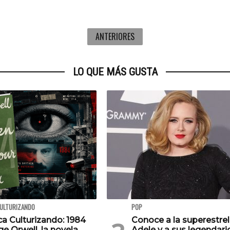
ANTERIORES
LO QUE MÁS GUSTA
CULTURIZANDO
POP
ca Culturizando: 1984
Conoce a la superestrel
e Orwell, la novela
Adele y a sus legendari