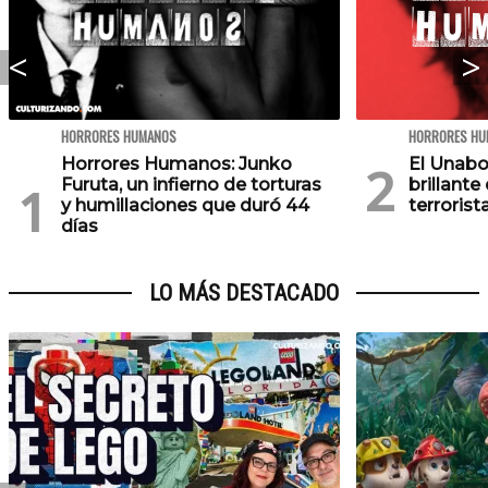
HORRORES HUMANOS
HORRORES HU
Horrores Humanos: Junko
El Unab
Furuta, un infierno de torturas
brillante
y humillaciones que duró 44
terrorist
días
LO MÁS DESTACADO