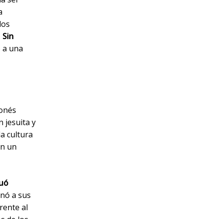
a
los
.
Sin
ó a una
ponés
n jesuita y
la cultura
en un
nuó
onó a sus
rente al