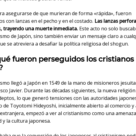
ra asegurarse de que murieran de forma «rápida», fueron
s con lanzas en el pecho y en el costado.
Las lanzas perfor
, trayendo una muerte inmediata.
Este acto no solo buscab
nismo de Japón, sino también enviar un mensaje claro a cualq
e se atreviera a desafiar la política religiosa del shogun.
ué fueron perseguidos los cristianos
?
nismo llegó a Japón en 1549 de la mano de misioneros jesuit
sco Javier. Durante las décadas siguientes, la nueva religi
deptos, lo que generó tensiones con las autoridades japones
 de Toyotomi Hideyoshi, inicialmente abierto al comercio y 
a extranjera, empezó a ver al cristianismo como una amenaza
d y la cultura japonesa.
haba que la conversión de los japoneses al cristianismo pod