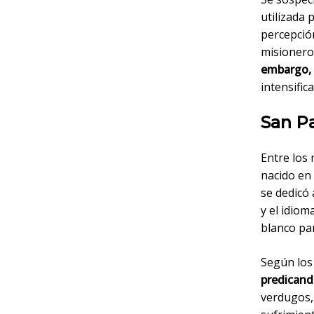
utilizada 
percepción
misionero
embargo, 
intensific
San Pa
Entre los 
nacido en 
se dedicó 
y el idiom
blanco par
Según los 
predicand
verdugos,