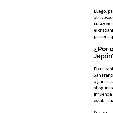
Luego, pa
atravesado
corazones
el cristia
persona qu
¿Por q
Japón
El cristia
San Franci
a ganar a
shogunato
influenci
estabilida
Se sospec