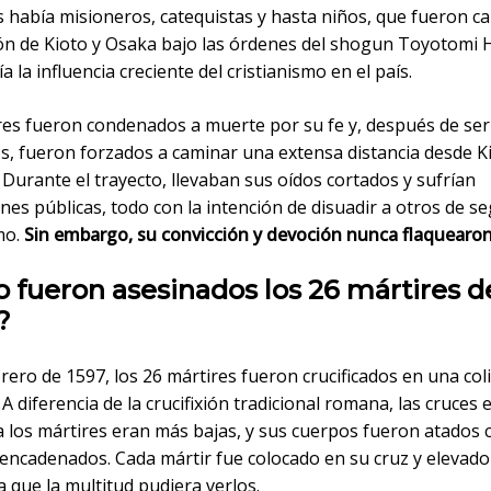
s había misioneros, catequistas y hasta niños, que fueron c
ión de Kioto y Osaka bajo las órdenes del shogun Toyotomi 
a la influencia creciente del cristianismo en el país.
res fueron condenados a muerte por su fe y, después de ser
s, fueron forzados a caminar una extensa distancia desde K
Durante el trayecto, llevaban sus oídos cortados y sufrían
nes públicas, todo con la intención de disuadir a otros de se
mo.
Sin embargo, su convicción y devoción nunca flaquearon
 fueron asesinados los 26 mártires d
?
brero de 1597, los 26 mártires fueron crucificados en una col
A diferencia de la crucifixión tradicional romana, las cruces 
a los mártires eran más bajas, y sus cuerpos fueron atados 
 encadenados. Cada mártir fue colocado en su cruz y elevad
a que la multitud pudiera verlos.