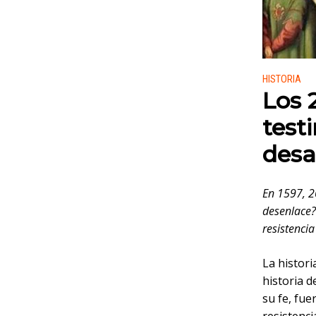
Publicado
HISTORIA
Los 
test
desa
En 1597, 26
desenlace?
resistencia
La histori
historia d
su fe, fu