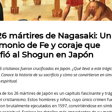
 en:
26 mártires de Nagasaki: Un
imonio de Fe y coraje que
fió al Shogun en Japón
 cristianos fueron crucificados en Japón. ¿Qué llevó a este trági
 Conoce la historia de su sacrificio y cómo se convirtieron en sí
 espiritual.
a de los 26 mártires de Japón es un capítulo fascinante y trág
el cristianismo. Estos hombres y niños, cuyo único crimen f
eron brutalmente ejecutados en 1597, convirtiéndose en sím