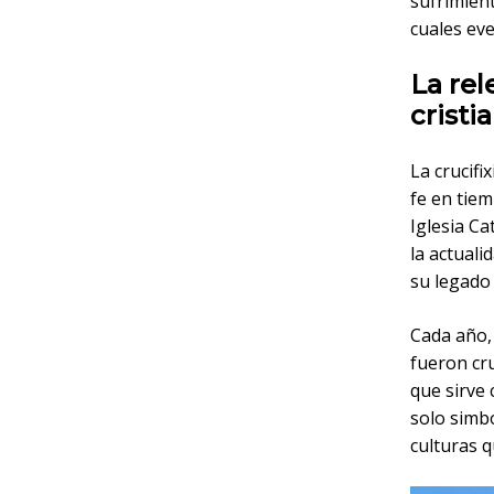
sufrimien
cuales ev
La rel
cristi
La crucifi
fe en tie
Iglesia Ca
la actuali
su legado 
Cada año,
fueron cru
que sirve 
solo simbo
culturas q