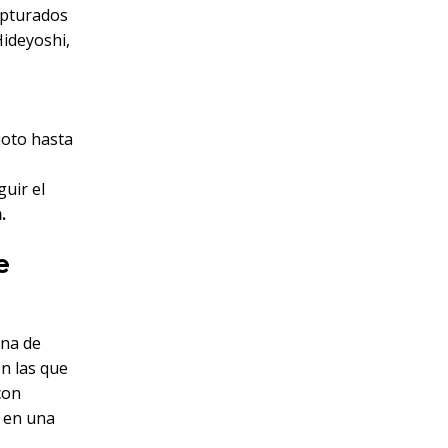
apturados
Hideyoshi,
ioto hasta
guir el
.
e
ina de
en las que
con
o en una