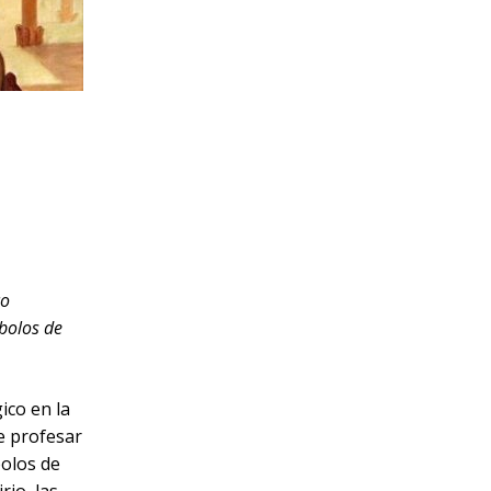
co
mbolos de
ico en la
ue profesar
bolos de