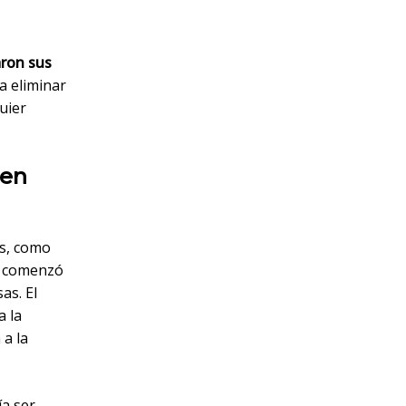
aron sus
a eliminar
uier
 en
as, como
ón comenzó
as. El
a la
 a la
ía ser