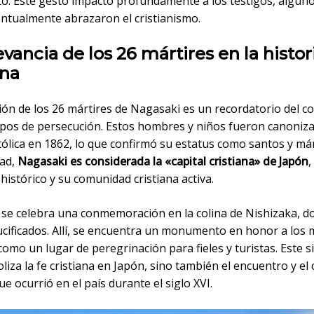
to. Este gesto impactó profundamente a los testigos, alguno
entualmente abrazaron el cristianismo.
evancia de los 26 mártires en la histor
ana
xión de los 26 mártires de Nagasaki es un recordatorio del co
mpos de persecución. Estos hombres y niños fueron canoniza
tólica en 1862, lo que confirmó su estatus como santos y már
dad,
Nagasaki es considerada la «capital cristiana» de Japón
,
histórico y su comunidad cristiana activa.
 se celebra una conmemoración en la colina de Nishizaka, d
cificados. Allí, se encuentra un monumento en honor a los m
como un lugar de peregrinación para fieles y turistas. Este s
liza la fe cristiana en Japón, sino también el encuentro y el
ue ocurrió en el país durante el siglo XVI.