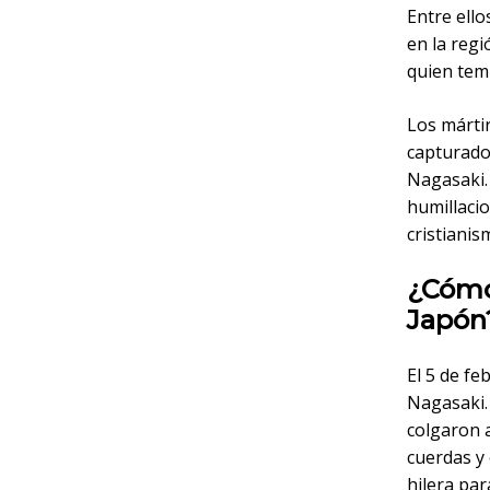
Entre ello
en la reg
quien temí
Los márti
capturado
Nagasaki. 
humillacio
cristianis
¿Cómo
Japón
El 5 de fe
Nagasaki. 
colgaron 
cuerdas y
hilera par