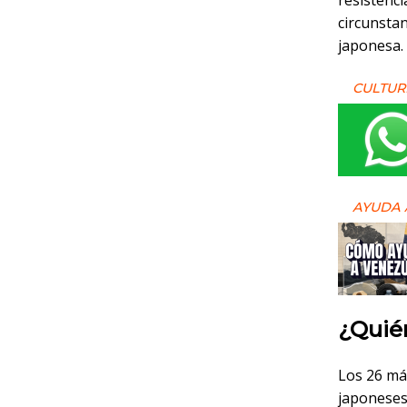
resistenci
circunstan
japonesa.
CULTUR
AYUDA 
¿Quién
Los 26 má
japoneses 