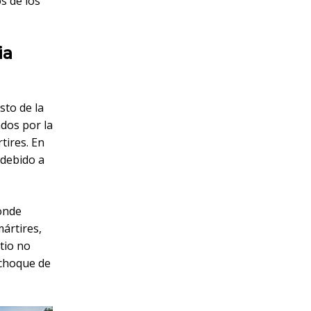
s de los
ia
sto de la
dos por la
tires. En
 debido a
onde
ártires,
itio no
 choque de