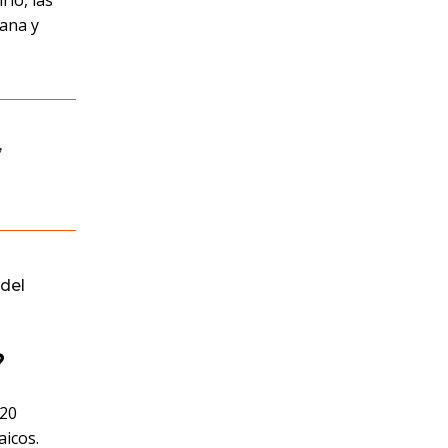
rio, las
iana y
,
del
?
 20
aicos.