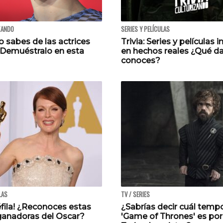
ZANDO
SERIES Y PELÍCULAS
 sabes de las actrices
Trivia: Series y películas 
 ¡Demuéstralo en esta
en hechos reales ¿Qué d
conoces?
LAS
TV / SERIES
néfila! ¿Reconoces estas
¿Sabrías decir cuál temp
 ganadoras del Oscar?
'Game of Thrones' es por 