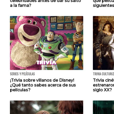
celebridades antes de dar su salto
qué pelícu
a la fama?
siguientes
SERIES Y PELÍCULAS
TRIVIA CULTURI
¡Trivia sobre villanos de Disney!
Trivia ciné
¿Qué tanto sabes acerca de sus
estrenaron
películas?
siglo XX?