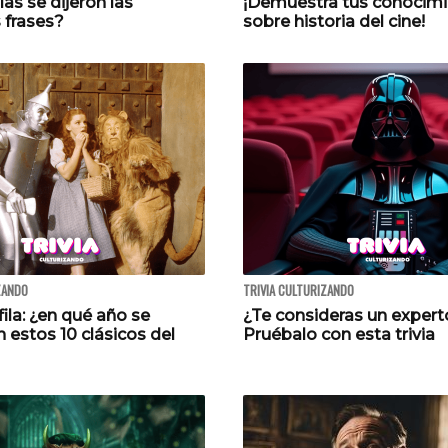
las se dijeron las
¡Demuestra tus conocim
 frases?
sobre historia del cine!
ZANDO
TRIVIA CULTURIZANDO
fila: ¿en qué año se
¿Te consideras un expert
 estos 10 clásicos del
Pruébalo con esta trivia