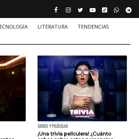
Tiktok cultur
Facebook culturizando.com | Alim
Instagram culturizando.com 
Twitter culturizando.c
Youtube culturiza
WhatsAp
Te






TECNOLOGÍA
LITERATURA
TENDENCIAS
SERIES Y PELÍCULAS
¡Una trivia peliculera! ¿Cuánto