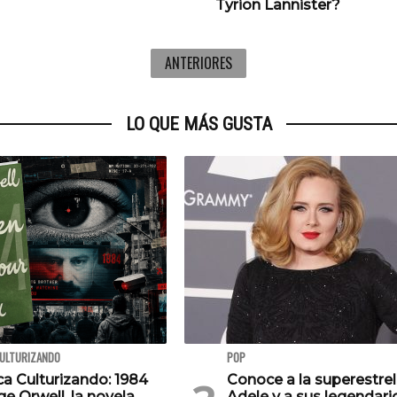
Tyrion Lannister?
ANTERIORES
LO QUE MÁS GUSTA
CULTURIZANDO
POP
ca Culturizando: 1984
Conoce a la superestrel
e Orwell, la novela
Adele y a sus legendari