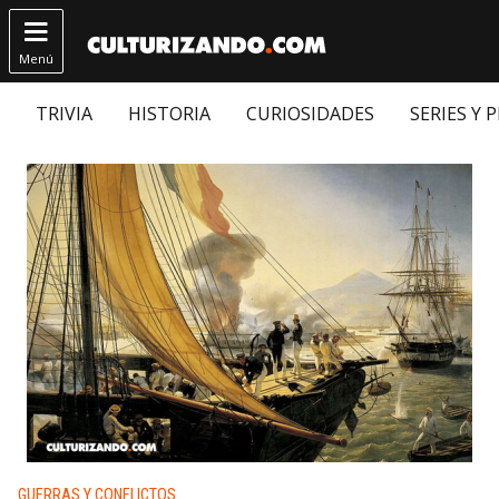

Menú
TRIVIA
HISTORIA
CURIOSIDADES
SERIES Y 
Publicado en:
GUERRAS Y CONFLICTOS