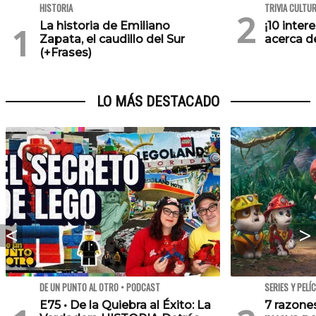
HISTORIA
TRIVIA CULTU
La historia de Emiliano
¡10 inte
Zapata, el caudillo del Sur
acerca de
(+Frases)
LO MÁS DESTACADO
DE UN PUNTO AL OTRO • PODCAST
SERIES Y PELÍ
E75 • De la Quiebra al Éxito: La
7 razone