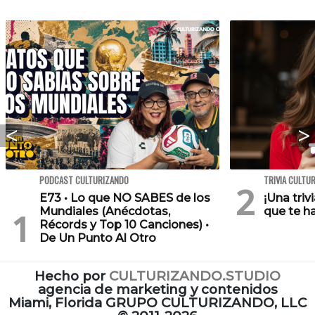
PODCAST CULTURIZANDO
TRIVIA CULTU
E73 • Lo que NO SABES de los
¡Una triv
Mundiales (Anécdotas,
que te h
Récords y Top 10 Canciones) •
De Un Punto Al Otro
Hecho por
CULTURIZANDO.STUDIO
agencia de marketing y contenidos
Miami, Florida GRUPO CULTURIZANDO, LLC