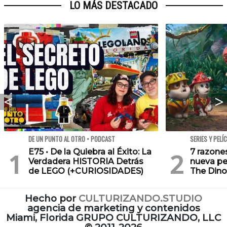
LO MÁS DESTACADO
DE UN PUNTO AL OTRO • PODCAST
SERIES Y PELÍ
E75 • De la Quiebra al Éxito: La
7 razone
Verdadera HISTORIA Detrás
nueva pe
de LEGO (+CURIOSIDADES)
The Dino
Hecho por
CULTURIZANDO.STUDIO
agencia de marketing y contenidos
Miami, Florida GRUPO CULTURIZANDO, LLC