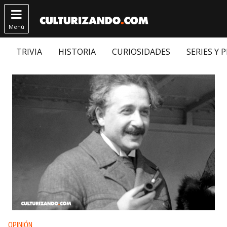

Menú
TRIVIA
HISTORIA
CURIOSIDADES
SERIES Y 
Publicado en:
OPINIÓN