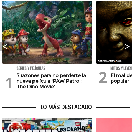
SERIES Y PELÍCULAS
MITOS Y LEYE
7 razones para no perderte la
El mal de
nueva película 'PAW Patrol:
popular
The Dino Movie'
LO MÁS DESTACADO