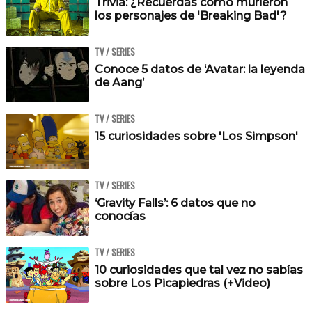
Trivia: ¿Recuerdas cómo murieron
los personajes de 'Breaking Bad'?
TV / SERIES
Conoce 5 datos de ‘Avatar: la leyenda
de Aang’
TV / SERIES
15 curiosidades sobre 'Los Simpson'
TV / SERIES
‘Gravity Falls’: 6 datos que no
conocías
TV / SERIES
10 curiosidades que tal vez no sabías
sobre Los Picapiedras (+Video)