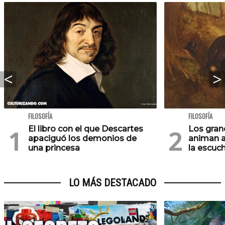
FILOSOFÍA
FILOSOFÍA
El libro con el que Descartes
Los gra
apaciguó los demonios de
animan a
una princesa
la escuc
LO MÁS DESTACADO