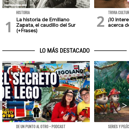
HISTORIA
TRIVIA CULTU
La historia de Emiliano
¡10 inte
Zapata, el caudillo del Sur
acerca de
(+Frases)
LO MÁS DESTACADO
DE UN PUNTO AL OTRO • PODCAST
SERIES Y PELÍ