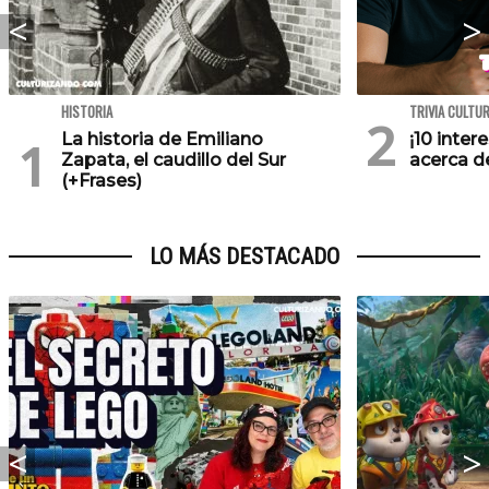
HISTORIA
TRIVIA CULTU
La historia de Emiliano
¡10 inte
Zapata, el caudillo del Sur
acerca de
(+Frases)
LO MÁS DESTACADO