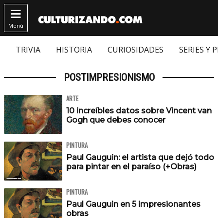

Menú
TRIVIA
HISTORIA
CURIOSIDADES
SERIES Y 
POSTIMPRESIONISMO
ARTE
10 increíbles datos sobre Vincent van
Gogh que debes conocer
PINTURA
Paul Gauguin: el artista que dejó todo
para pintar en el paraíso (+Obras)
PINTURA
Paul Gauguin en 5 impresionantes
obras