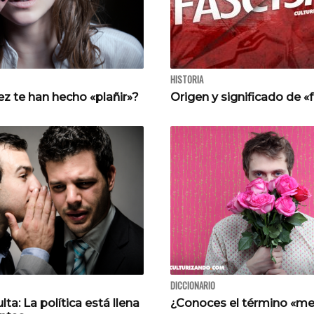
HISTORIA
z te han hecho «plañir»?
Origen y significado de 
DICCIONARIO
lta: La política está llena
¿Conoces el término «mel