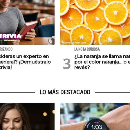
URIZANDO
LA NOTA CURIOSA
ideras un experto en
¿La naranja se llama na
general? ¡Demuéstralo
por el color naranja… o e
rivia!
revés?
LO MÁS DESTACADO