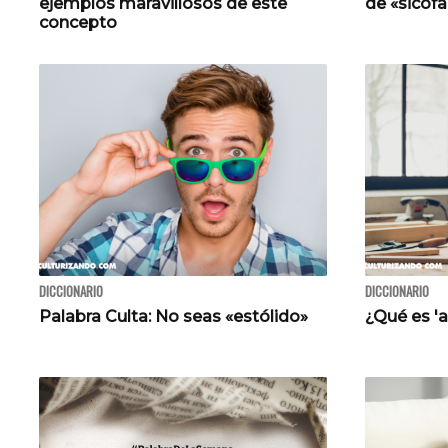
ejemplos maravillosos de este
de «sicof
concepto
DICCIONARIO
DICCIONARIO
Palabra Culta: No seas «estólido»
¿Qué es '