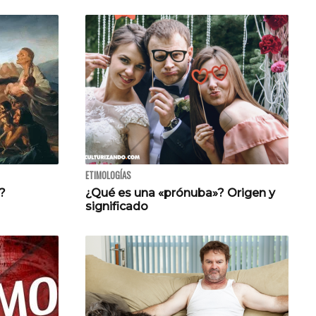
ETIMOLOGÍAS
'?
¿Qué es una «prónuba»? Origen y
significado