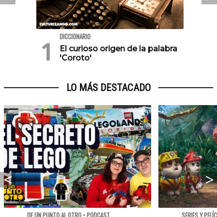
DICCIONARIO
El curioso origen de la palabra
'Coroto'
LO MÁS DESTACADO
DE UN PUNTO AL OTRO • PODCAST
SERIES Y PELÍ