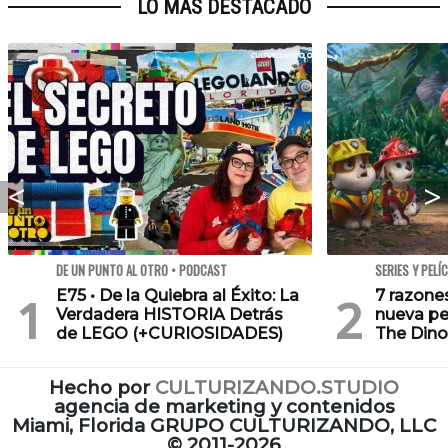
LO MÁS DESTACADO
DE UN PUNTO AL OTRO • PODCAST
SERIES Y PELÍ
E75 • De la Quiebra al Éxito: La
7 razone
Verdadera HISTORIA Detrás
nueva pe
de LEGO (+CURIOSIDADES)
The Dino
Hecho por
CULTURIZANDO.STUDIO
agencia de marketing y contenidos
Miami, Florida GRUPO CULTURIZANDO, LLC
©
2011-2026