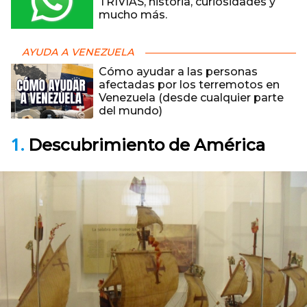
TRIVIAS, historia, curiosidades y
mucho más.
AYUDA A VENEZUELA
Cómo ayudar a las personas
afectadas por los terremotos en
Venezuela (desde cualquier parte
del mundo)
1
.
Descubrimiento de América