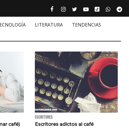
Tiktok cultur
Facebook culturizando.com | Alim
Instagram culturizando.com 
Twitter culturizando.c
Youtube culturiza
WhatsAp
Te






TECNOLOGÍA
LITERATURA
TENDENCIAS
ESCRITORES
ar café)
Escritores adictos al café