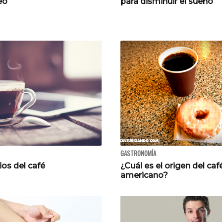
eo
para disminuir el sueño
GASTRONOMÍA
ios del café
¿Cuál es el origen del caf
americano?