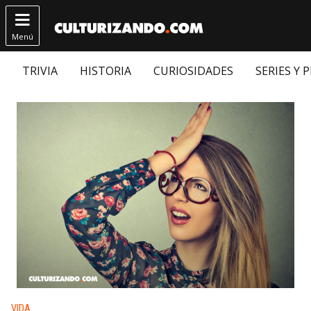

Menú
TRIVIA
HISTORIA
CURIOSIDADES
SERIES Y 
Publicado en:
VIDA