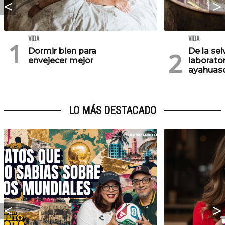
VIDA
VIDA
Dormir bien para
De la se
envejecer mejor
laborator
ayahuasc
LO MÁS DESTACADO