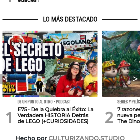
edades?
LO MÁS DESTACADO
DE UN PUNTO AL OTRO • PODCAST
SERIES Y PELÍ
E75 • De la Quiebra al Éxito: La
7 razone
Verdadera HISTORIA Detrás
nueva pe
de LEGO (+CURIOSIDADES)
The Dino
Hecho por
CULTURIZANDO.STUDIO