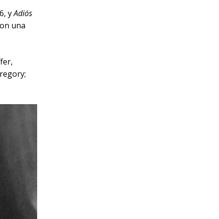
6, y
Adiós
 con una
fer,
regory;