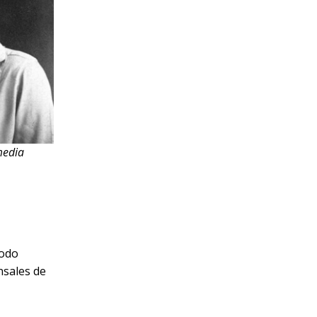
media
íodo
nsales de