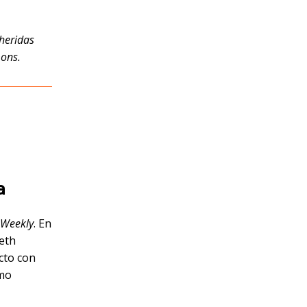
 heridas
mons.
a
 Weekly
. En
eth
acto con
omo