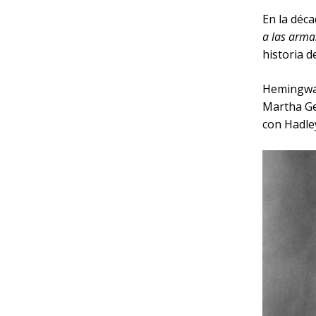
En la déc
a las arma
historia d
Hemingway
Martha Gel
con Hadle