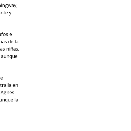
mingway,
ante y
afos e
ías de la
as niñas,
, aunque
de
tralla en
a Agnes
aunque la