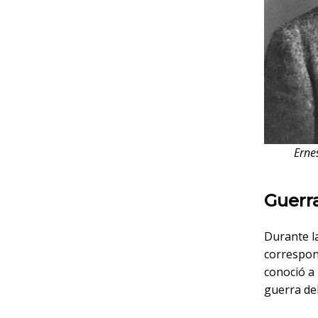
Erne
Guerra
Durante l
correspon
conoció a
guerra del