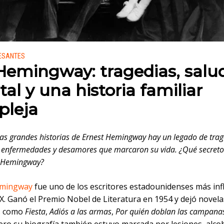
 en:
RESANTES
Hemingway: tragedias, salu
al y una historia familiar
leja
las grandes historias de Ernest Hemingway hay un legado de tra
, enfermedades y desamores que marcaron su vida. ¿Qué secret
o Hemingway?
emingway
fue uno de los escritores estadounidenses más inf
XX. Ganó el Premio Nobel de Literatura en 1954 y dejó novela
s como
Fiesta
,
Adiós a las armas
,
Por quién doblan las campana