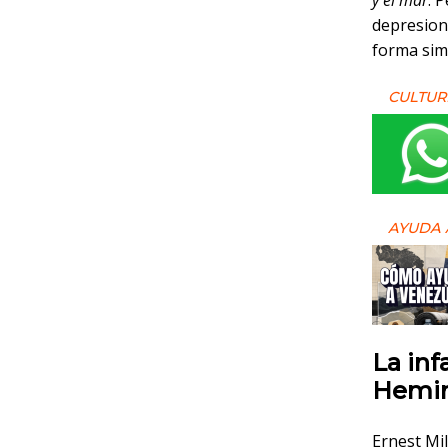
y el mar
. 
depresione
forma sim
CULTUR
AYUDA 
La inf
Hemi
Ernest Mil