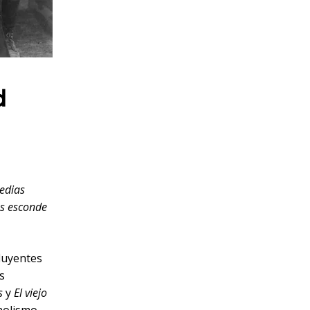
d
gedias
os esconde
luyentes
s
s
y
El viejo