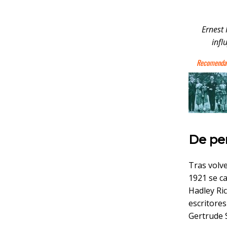
Ernest 
infl
De per
Tras volv
1921 se c
Hadley Ric
escritores
Gertrude S