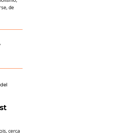
holismo,
rse, de
,
del
st
ois, cerca