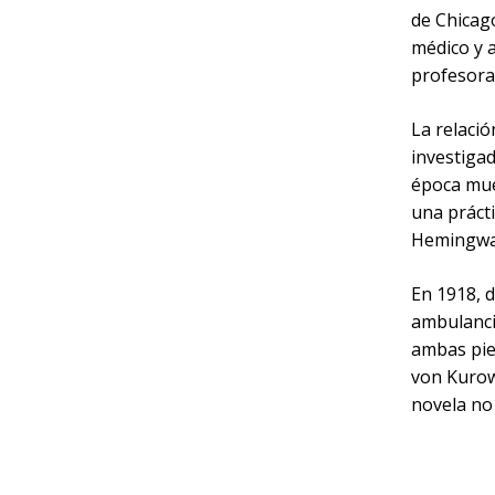
de Chicag
médico y a
profesora
La relaci
investigad
época mue
una prácti
Hemingway
En 1918, d
ambulancia
ambas pie
von Kurow
novela no 