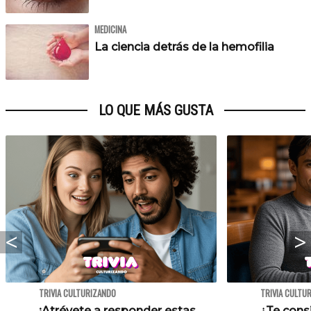
MEDICINA
La ciencia detrás de la hemofilia
LO QUE MÁS GUSTA
TRIVIA CULTURIZANDO
TRIVIA CULTU
¡Atrévete a responder estas
¿Te cons