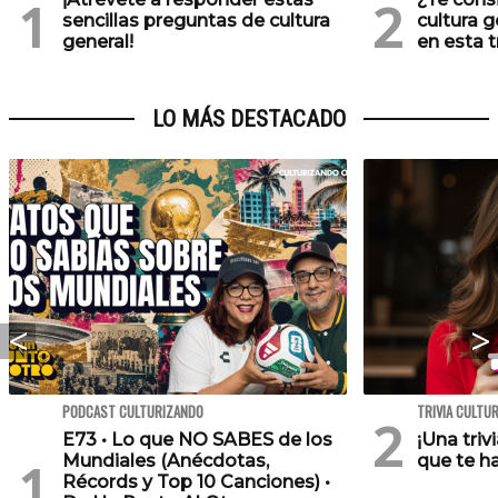
sencillas preguntas de cultura
cultura 
general!
en esta tr
LO MÁS DESTACADO
PODCAST CULTURIZANDO
TRIVIA CULTU
E73 • Lo que NO SABES de los
¡Una triv
Mundiales (Anécdotas,
que te h
Récords y Top 10 Canciones) •