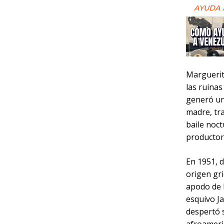
AYUDA 
Marguerite
las ruinas
generó un
madre, tra
baile noct
productora
En 1951, 
origen gri
apodo de 
esquivo Ja
despertó 