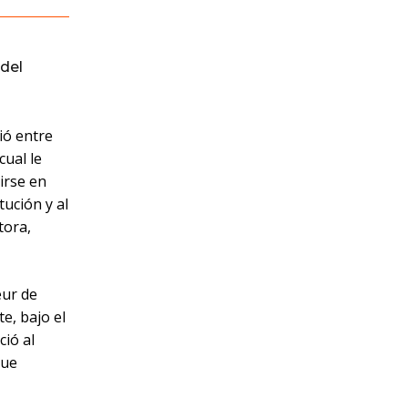
del
ió entre
cual le
irse en
tución y al
tora,
eur de
e, bajo el
ió al
que