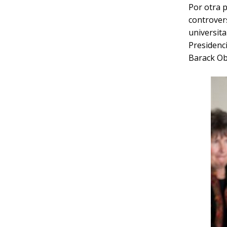
Por otra p
controvers
universita
Presidenci
Barack Oba