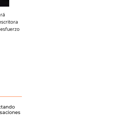
erá
escritora
 esfuerzo
ctando
rsaciones