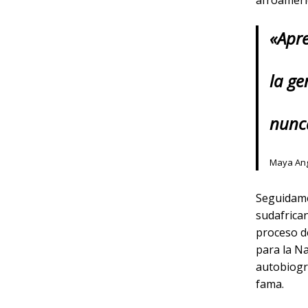
afroameri
«Apre
la ge
nunca
Maya An
Seguidame
sudafrican
proceso d
para la Na
autobiogra
fama.