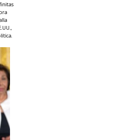
finitas
sora
alla
E.UU.,
ítica.