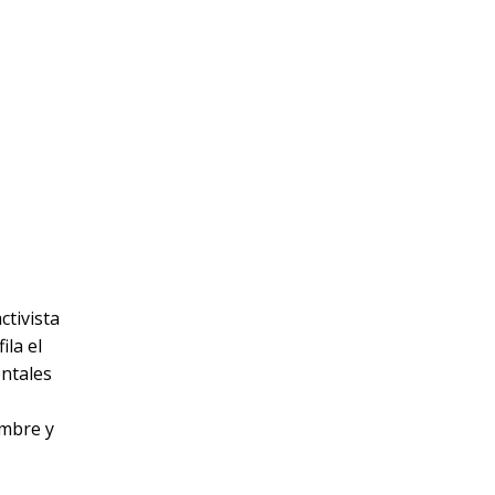
ctivista
ila el
entales
ombre y