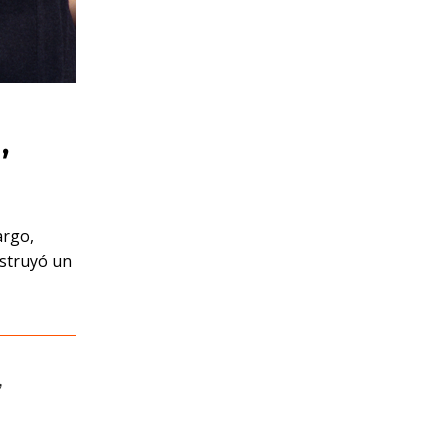
,
argo,
nstruyó un
,