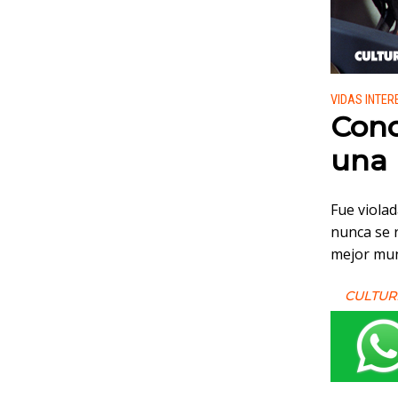
Publicado
VIDAS INTE
Cono
una 
Fue violad
nunca se 
mejor mund
CULTUR