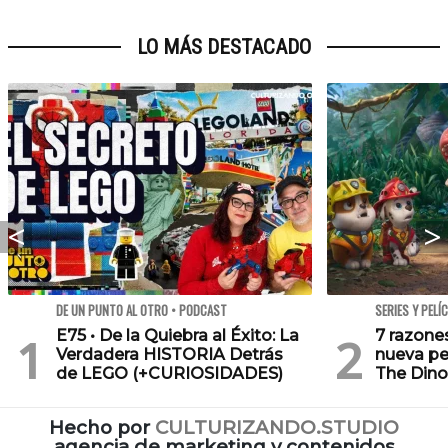
LO MÁS DESTACADO
DE UN PUNTO AL OTRO • PODCAST
SERIES Y PELÍ
E75 • De la Quiebra al Éxito: La
7 razone
Verdadera HISTORIA Detrás
nueva pe
de LEGO (+CURIOSIDADES)
The Dino
Hecho por
CULTURIZANDO.STUDIO
agencia de marketing y contenidos