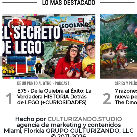
LO MÁS DESTACADO
DE UN PUNTO AL OTRO • PODCAST
SERIES Y PELÍ
E75 • De la Quiebra al Éxito: La
7 razone
Verdadera HISTORIA Detrás
nueva pe
de LEGO (+CURIOSIDADES)
The Dino
Hecho por
CULTURIZANDO.STUDIO
agencia de marketing y contenidos
Miami, Florida GRUPO CULTURIZANDO, LLC
©
2011-2026