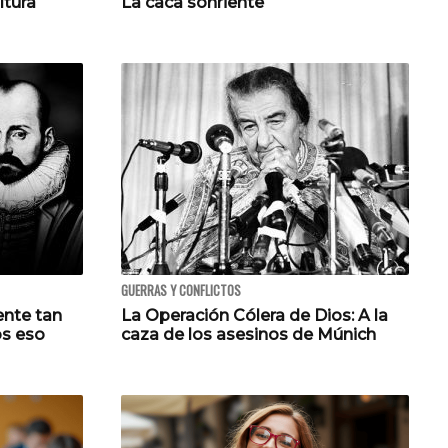
ltura
La caca sonriente
GUERRAS Y CONFLICTOS
ente tan
La Operación Cólera de Dios: A la
os eso
caza de los asesinos de Múnich