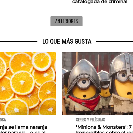
catalogada de criminal
ANTERIORES
LO QUE MÁS GUSTA
IOSA
SERIES Y PELÍCULAS
nja se llama naranja
'Minions & Monsters': 7
olor naranja… o es al
imperdibles sobre el re