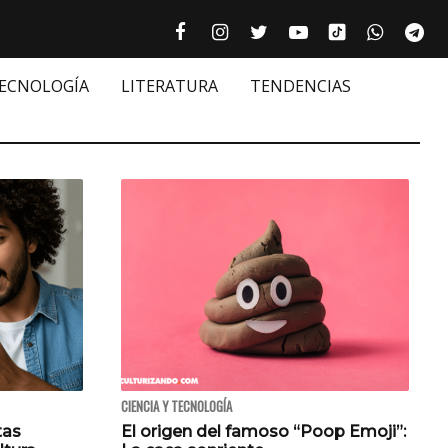
Tiktok cultur
Facebook culturizando.com | Alim
Instagram culturizando.com 
Twitter culturizando.c
Youtube culturiza
WhatsAp
Te






TECNOLOGÍA
LITERATURA
TENDENCIAS
CIENCIA Y TECNOLOGÍA
tas
El origen del famoso “Poop Emoji”: