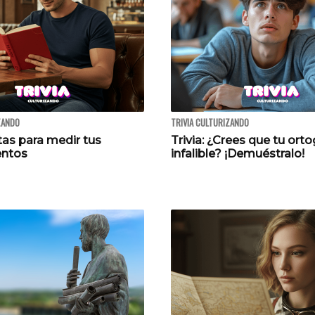
ZANDO
TRIVIA CULTURIZANDO
tas para medir tus
Trivia: ¿Crees que tu orto
entos
infalible? ¡Demuéstralo!