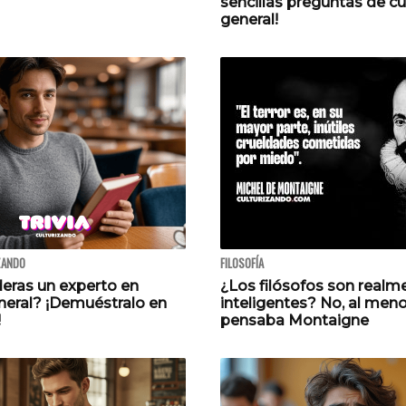
sencillas preguntas de cu
general!
ZANDO
FILOSOFÍA
deras un experto en
¿Los filósofos son realm
eneral? ¡Demuéstralo en
inteligentes? No, al men
!
pensaba Montaigne