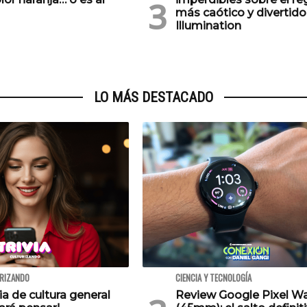
más caótico y divertido
Illumination
LO MÁS DESTACADO
URIZANDO
CIENCIA Y TECNOLOGÍA
via de cultura general
Review Google Pixel W