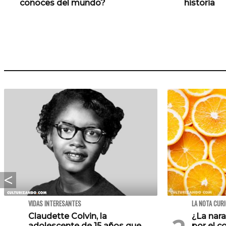
conoces del mundo?
historia
VIDAS INTERESANTES
LA NOTA CUR
Claudette Colvin, la
¿La nara
adolescente de 15 años que
por el c