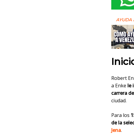
AYUDA 
Inici
Robert E
a Enke
le 
carrera de
ciudad.
Para los
1
de la sel
Jena
.