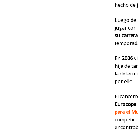
hecho de 
Luego de
jugar con
su carrera
temporada
En
2006
vi
hija
de tan
la determ
por ello.
El cancer
Eurocopa 
para el M
competici
encontra