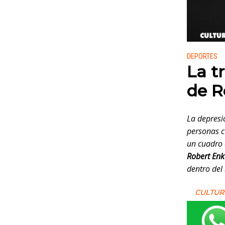
Publicado
DEPORTES
La tr
de R
La depresi
personas cu
un cuadro d
Robert Enk
dentro del
CULTUR