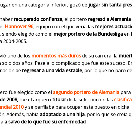
jugar en una categoría inferior, gozó de
jugar sin tanta pre
 haber
recuperado confianza
, el portero
regresó a Alemania
 el
Hannover 96
, equipo con el que vería las
mejores actuaci
, siendo elegido como el
mejor portero de la Bundesliga
en 
 2004-2005.
vió uno de los
momentos más duros
de su carrera, la
muert
 solo dos años. Pese a lo complicado que fue este suceso, E
inación de
regresar a una vida estable
, por lo que no paró de
bero fue elegido como el
segundo portero de Alemania
para 
de 2008
, fue el arquero
titular
de la selección en las
clasific
undial 2010
y se perfilaba para ocupar este puesto en dicha
ón. Además, había
adoptado a una hija
, por lo que se creía 
ba
a salvo de lo que fue su enfermedad
.