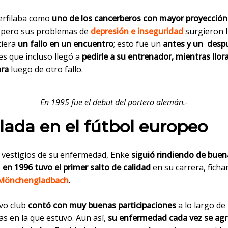
erfilaba como
uno de los cancerberos con mayor proyección
 pero sus problemas de
depresión e inseguridad
surgieron 
tiera
un fallo en un encuentro
;
esto fue un
antes y un desp
 es que incluso llegó a
pedirle a su entrenador, mientras llor
ara
luego de otro fallo.
En 1995 fue el debut del portero alemán.-
lada en el fútbol europeo
s vestigios de su enfermedad, Enke
siguió rindiendo de bue
e
en 1996 tuvo el primer salto de calidad
en su carrera, ficha
 Mönchengladbach
.
vo club
contó con muy buenas participaciones
a lo largo de 
s en la que estuvo. Aun así,
su enfermedad cada vez se ag