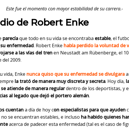
Este fue el momento con mayor estabilidad de su carrera.-
idio
de Robert Enke
ue
parecía
que todo en su vida se encontraba
estable
, el futb
 su enfermedad
. Robert Enke
había perdido la voluntad de v
ojarse a las vías del tren
en Neustadt am Rübenberge, el
10
 del 2009.
u vida, Enke
nunca quiso que su enfermedad se divulgara
a
iempre
la trató de manera
muy discreta y secreta
. Hoy día,
l
se atiende de manera
regular
dentro de los deportistas, y e
cias al legado que dejó el portero alemán
.
os cuentan
a día de hoy c
on especialistas para que ayuden
c
 no se encuentran estables,
e incluso
ha habido quienes ha
ente
acerca de padecer esta
enfermedad (tal es el caso de f