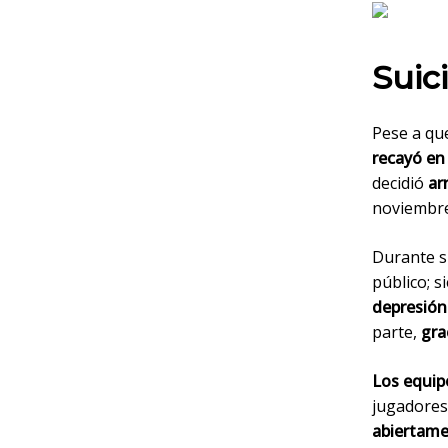
Suic
Pese a q
recayó en
decidió
arr
noviembre
Durante s
público;
s
depresión
parte,
gra
Los equip
jugadores
abiertam