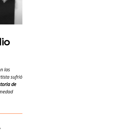
dio
n las
tista sufrió
storia de
ermedad
,