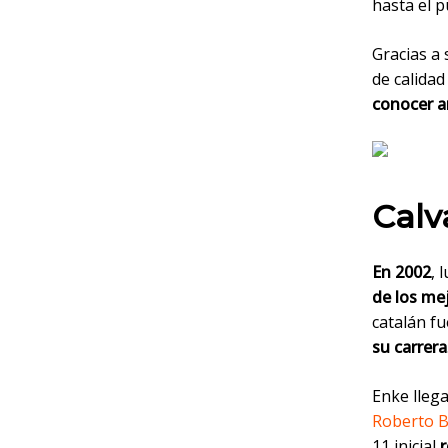
hasta el 
Gracias a
de calidad
conocer a
Calv
En 2002
, 
de los me
catalán f
su carrera
Enke lleg
Roberto 
11 inicial