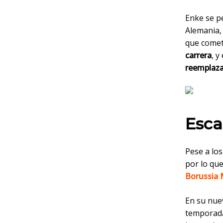
Enke se p
Alemania,
que come
carrera
, y
reemplaz
Esca
Pese a lo
por lo qu
Borussia
En su nue
temporada