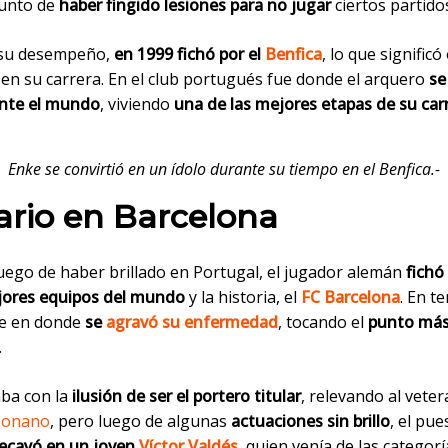
punto de
haber fingido lesiones para no jugar
ciertos partido
 su desempeño,
en 1999 fichó por el
Benfica
, lo que significó
 en su carrera. En el club portugués fue donde el arquero
se
nte el mundo
, viviendo
una de las mejores etapas de su car
Enke se convirtió en un ídolo durante su tiempo en el Benfica.-
ario en Barcelona
luego de haber brillado en Portugal, el jugador alemán
fichó
jores equipos del mundo
y la historia, el
FC Barcelona
. En te
ue en donde
se
agravó su enfermedad
, tocando el
punto más
.
aba con la
ilusión de ser el portero titular
, relevando al vete
Bonano
, pero luego de algunas
actuaciones sin brillo
, el pue
recayó en un joven
Víctor Valdés
, quien venía de las categorí