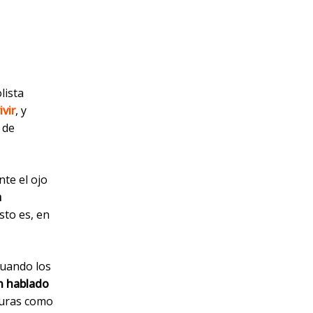
olista
ivir
, y
 de
nte el ojo
a
sto es, en
uando los
n hablado
iguras como