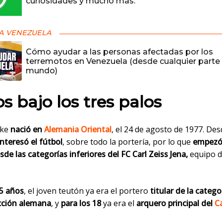
curiosidades y mucho más.
A VENEZUELA
Cómo ayudar a las personas afectadas por los
terremotos en Venezuela (desde cualquier parte 
mundo)
os bajo los tres palos
nke
nació en
Alemania Oriental
, el 24 de agosto de 1977. Des
interesó el fútbol
, sobre todo la portería, por lo que
empezó
sde las categorías inferiores del FC Carl Zeiss Jena,
equipo d
5 años
, el joven teutón ya era el portero
titular de la catego
ección alemana
, y
para los 18
ya era el
arquero principal del
Ca