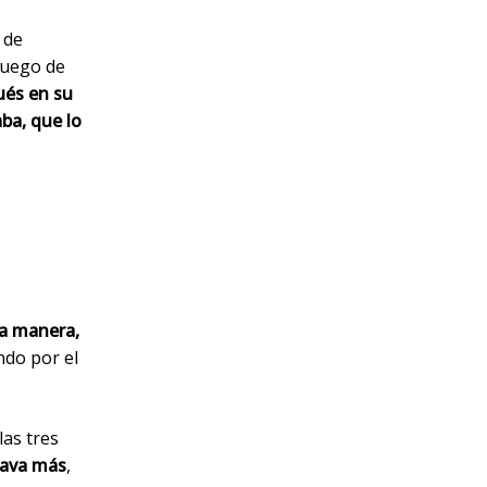
de
luego de
ués
en su
aba, que lo
na manera,
ndo por el
las tres
rava más
,