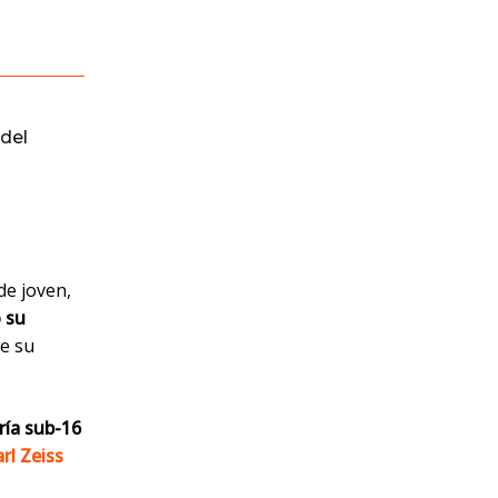
del
de joven,
 su
e su
ría sub-16
rl Zeiss