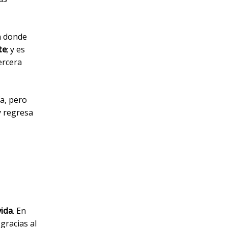
 donde
te
; y es
ercera
a, pero
y regresa
vida
. En
gracias al