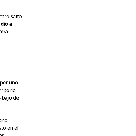
s.
 otro salto
 dio a
rera
.
 por uno
rritorio
 bajo de
rano
sto en el
as