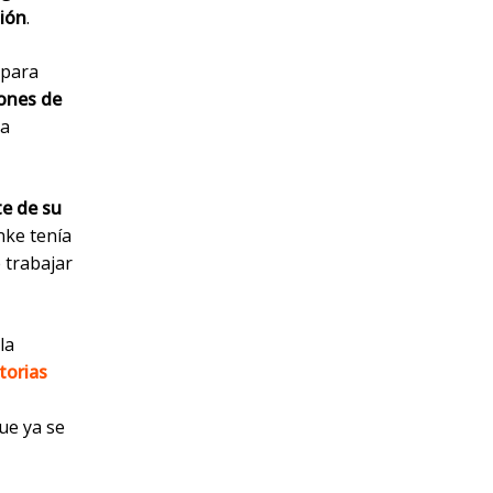
sión
.
para
ones de
la
e de su
nke tenía
 trabajar
la
atorias
que ya se