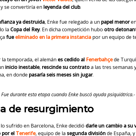
 y se convertiría en
leyenda del club
.
fianza ya destruida
, Enke fue relegado a un
papel menor
en
lo la
Copa del Rey
. En dicha competición hubo
otro detonan
rça
fue
eliminado en la primera instancia
por un equipo de t
ar la temporada, el alemán
es cedido al
Fenerbahçe
de Turquí
 un
inicio inestable
,
rescinde su contrato
a las tres semanas 
na, en donde
pasaría seis meses sin jugar
.
Fue durante esta etapa cuando Enke buscó ayuda psiquiátrica.-
a de resurgimiento
 lo sufrido en Barcelona, Enke decidió
darle un cambio a su 
 por el
Tenerife
, equipo de la
segunda división
de España, y 