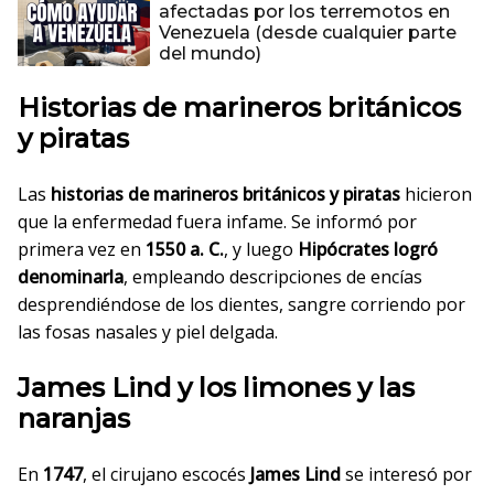
afectadas por los terremotos en
Venezuela (desde cualquier parte
del mundo)
Historias de marineros británicos
y piratas
Las
historias de marineros británicos y piratas
hicieron
que la enfermedad fuera infame. Se informó por
primera vez en
1550 a. C.
, y luego
Hipócrates logró
denominarla
, empleando descripciones de encías
desprendiéndose de los dientes, sangre corriendo por
las fosas nasales y piel delgada.
James Lind y los limones y las
naranjas
En
1747
, el cirujano escocés
James Lind
se interesó por