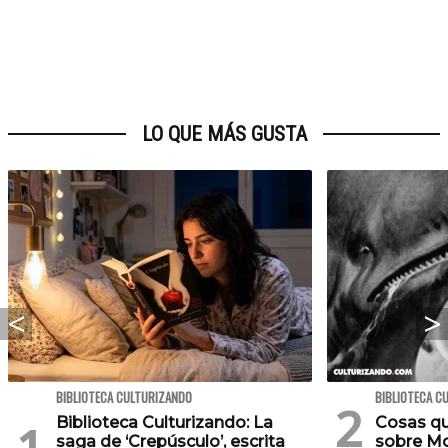
LO QUE MÁS GUSTA
BIBLIOTECA CULTURIZANDO
BIBLIOTECA C
Biblioteca Culturizando: La
Cosas qu
saga de ‘Crepúsculo’, escrita
sobre M