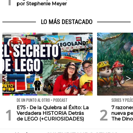
por Stephenie Meyer
LO MÁS DESTACADO
DE UN PUNTO AL OTRO • PODCAST
SERIES Y PELÍ
E75 • De la Quiebra al Éxito: La
7 razone
Verdadera HISTORIA Detrás
nueva pe
de LEGO (+CURIOSIDADES)
The Dino