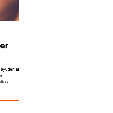
er
 ayuden al
er
bitos
,