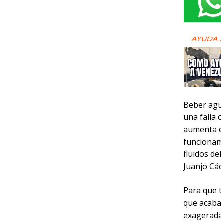
AYUDA 
Beber agua
una falla 
aumenta e
funcionami
fluidos de
Juanjo Các
Para que 
que acaba
exagerada