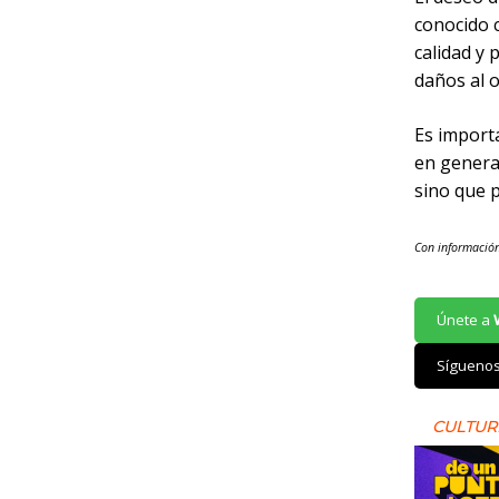
conocido 
calidad y 
daños al 
Es import
en genera
sino que p
Con informació
Únete a
Sígueno
CULTUR