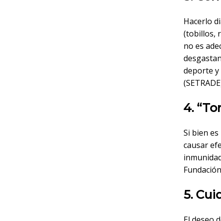
Hacerlo di
(tobillos,
no es ade
desgastan
deporte y
(SETRADE)
4. “To
Si bien es
causar efe
inmunidad 
Fundación
5. Cui
El deseo 