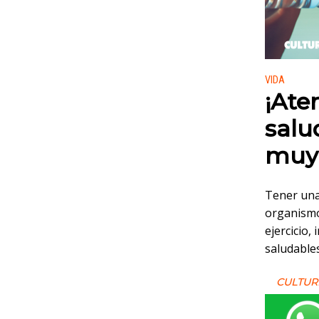
Publicado
VIDA
¡Ate
salu
muy 
Tener una
organismo
ejercicio,
saludable
CULTUR