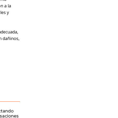
n a la
les y
adecuada,
n dañinos,
ctando
rsaciones