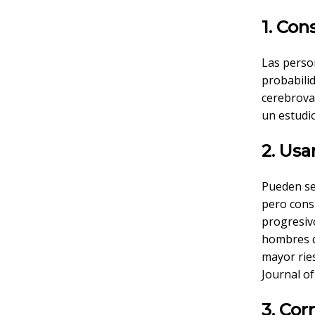
1. Con
Las perso
probabilid
cerebrovas
un estudi
2. Usa
Pueden se
pero consu
progresivo
hombres q
mayor ries
Journal of
3. Cor