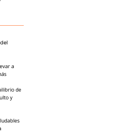
del
levar a
más
ilibrio de
ulto y
ludables
a