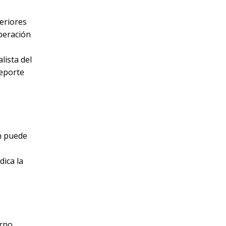
eriores
uperación
lista del
Deporte
ón puede
dica la
orno