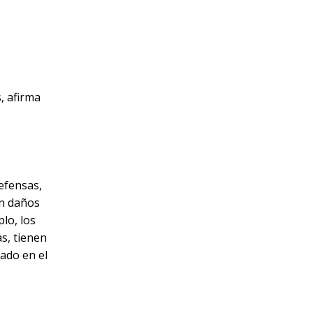
, afirma
efensas,
en daños
lo, los
s, tienen
ado en el