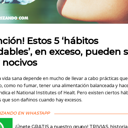
 en:
nción! Estos 5 ‘hábitos
dables’, en exceso, pueden s
nocivos
 vida sana depende en mucho de llevar a cabo prácticas que
, como no fumar, tener una alimentación balanceada y hac
 indica el National Institutes of Healt. Pero existen ciertos há
s que son dañinos cuando hay excesos.
IZANDO EN WHASTAPP
¡Únete GRATIS a nuestro grupo! TRIVIAS, historia