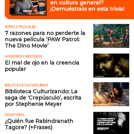
en cultura general?
¡Demuéstralo en esta trivia!
SERIES Y PELÍCULAS
7 razones para no perderte la
nueva película ‘PAW Patrol:
The Dino Movie’
HORRORES Y MISTERIOS
El mal de ojo en la creencia
popular
BIBLIOTECA CULTURIZANDO
Biblioteca Culturizando: La
saga de ‘Crepúsculo’, escrita
por Stephenie Meyer
ESCRITORES
¿Quién fue Rabindranath
Tagore? (+Frases)