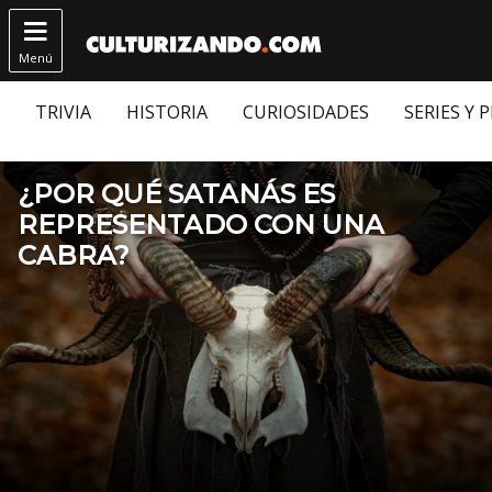

Menú
TRIVIA
HISTORIA
CURIOSIDADES
SERIES Y 
¿POR QUÉ SATANÁS ES
REPRESENTADO CON UNA
CABRA?