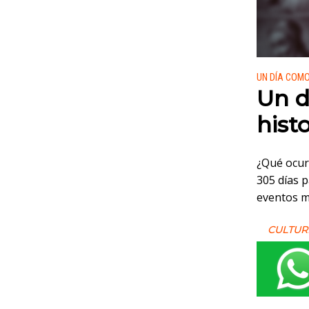
Publicado
UN DÍA COM
Un d
histo
¿Qué ocur
305 días p
eventos m
CULTUR