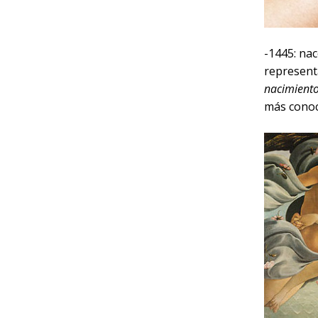
-1445: nac
representa
nacimient
más conoc