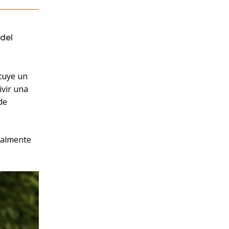
del
ituye un
ivir una
de
ialmente