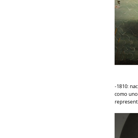
-1810: na
como uno 
represent