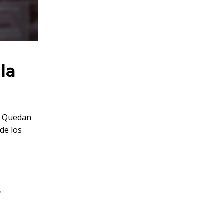
la
o. Quedan
de los
.
,