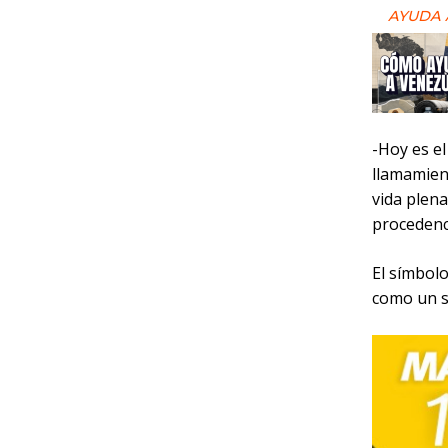
AYUDA 
-Hoy es el
llamamien
vida plen
procedenci
El símbol
como un s