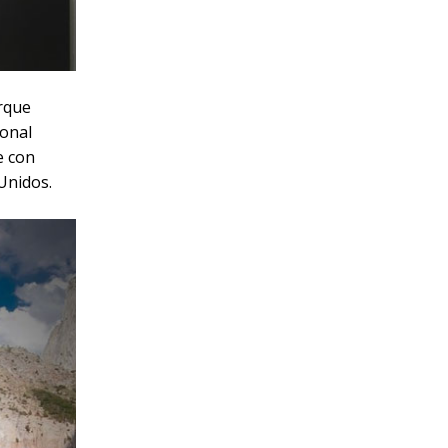
rque
ional
e con
Unidos.