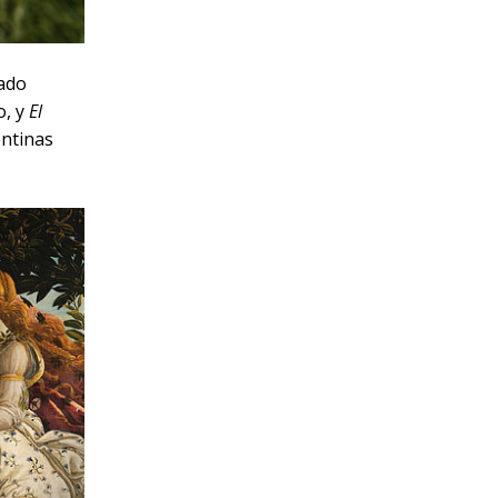
rado
o, y
El
entinas