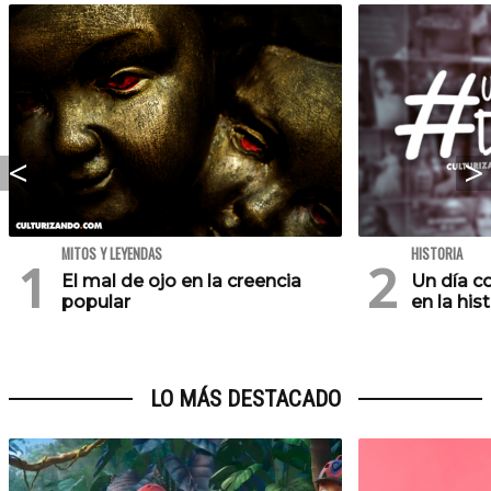
MITOS Y LEYENDAS
HISTORIA
El mal de ojo en la creencia
Un día c
popular
en la his
LO MÁS DESTACADO