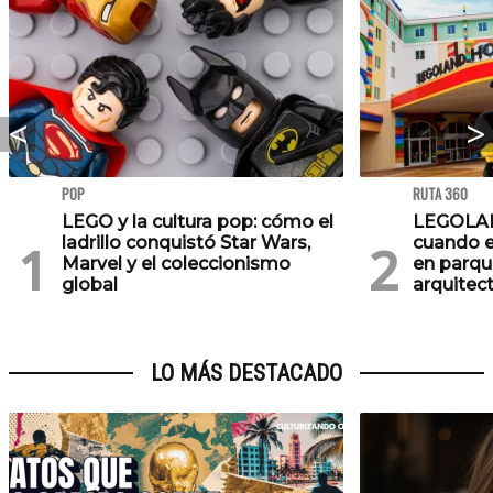
POP
RUTA 360
LEGO y la cultura pop: cómo el
LEGOLAN
ladrillo conquistó Star Wars,
cuando el
Marvel y el coleccionismo
en parqu
global
arquitec
LO MÁS DESTACADO