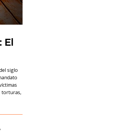
 El
el siglo
 mandato
víctimas
 torturas,
,