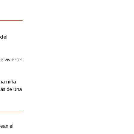
del
ue vivieron
una niña
rás de una