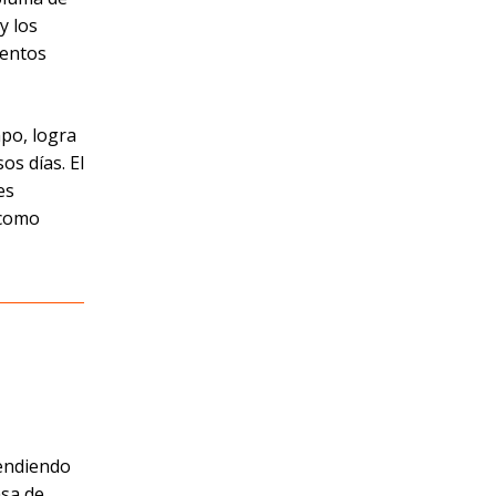
y los
ientos
mpo, logra
os días. El
es
 como
vendiendo
asa de