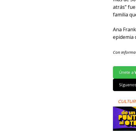
atrás” fue
familia qu
Ana Frank
epidemia d
Con informac
Únete a
Sígueno
CULTUR