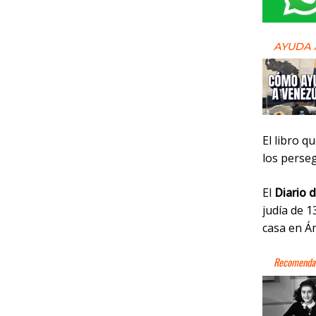
AYUDA 
El libro q
los perse
El
Diario 
judía de 
casa en Á