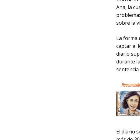
Ana, la cu
problemas
sobre la v
La forma e
captar al 
diario sup
durante l
sentencia
El diario 
más de 30