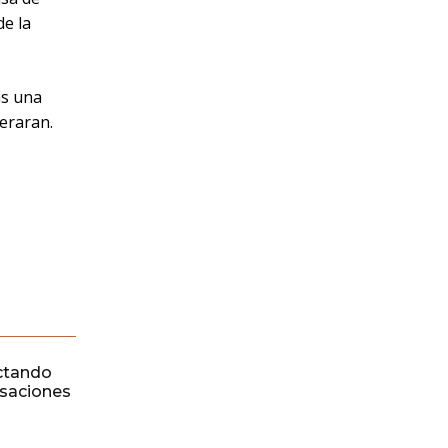
de la
as una
beraran.
ctando
rsaciones