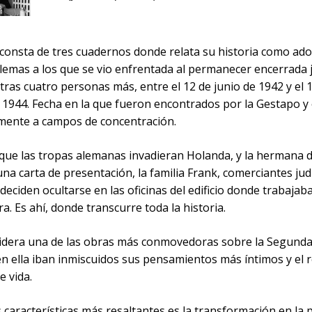
 consta de tres cuadernos donde relata su historia como ado
blemas a los que se vio enfrentada al permanecer encerrada 
otras cuatro personas más, entre el 12 de junio de 1942 y el 
 1944. Fecha en la que fueron encontrados por la Gestapo y
mente a campos de concentración.
que las tropas alemanas invadieran Holanda, y la hermana 
una carta de presentación, la familia Frank, comerciantes jud
eciden ocultarse en las oficinas del edificio donde trabajab
ra. Es ahí, donde transcurre toda la historia.
sidera una de las obras más conmovedoras sobre la Segund
n ella iban inmiscuidos sus pensamientos más íntimos y el r
e vida.
 características más resaltantes es la transformación en la