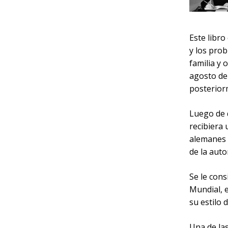
Este libro
y los pro
familia y 
agosto de
posterior
Luego de 
recibiera 
alemanes d
de la auto
Se le con
Mundial, e
su estilo d
Una de las