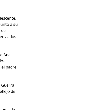
lescente,
junto a su
1 de
 enviados
de Ana
ío-
a el padre
a Guerra
eflejo de
 pluma de