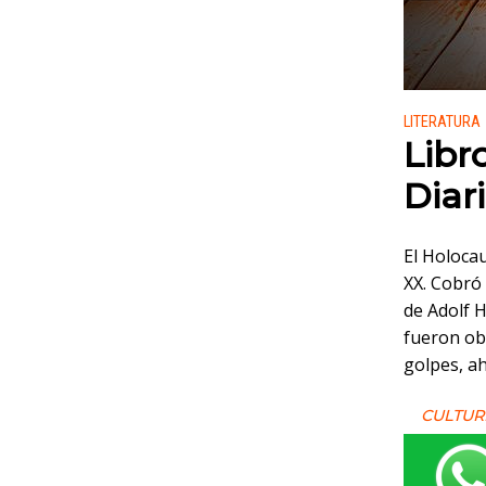
Publicado
LITERATURA
Libr
Diar
El Holoca
XX. Cobró
de Adolf H
fueron obl
golpes, a
CULTUR