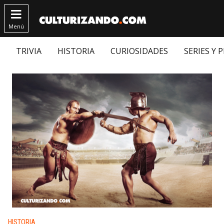

Menú
TRIVIA
HISTORIA
CURIOSIDADES
SERIES Y 
Publicado en:
HISTORIA